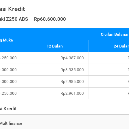
asi Kredit
ki Z250 ABS — Rp60.600.000
Cicilan Bulanan
g Muka
12 Bulan
24 Bula
.250.000
Rp4.387.000
.000.000
Rp3.935.000
.000.000
Rp2.985.000
.250.000
Rp2.961.000
i Kredit
 Multifinance