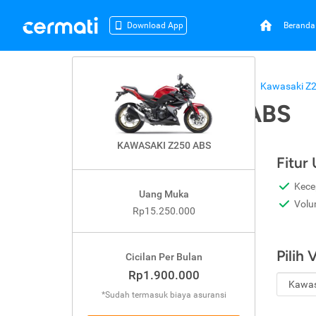
Beranda
Download App
Beranda
Kredit Motor
Kawasaki
Kawasaki Z
Kawasaki Z250 ABS
KAWASAKI Z250 ABS
Fitur
Kece
Uang Muka
Volu
Rp15.250.000
Pilih 
Cicilan Per Bulan
Rp1.900.000
*Sudah termasuk biaya asuransi