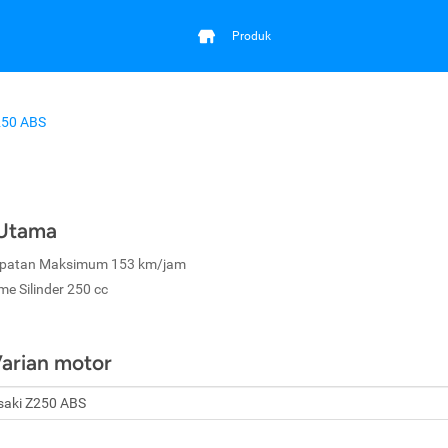
Produk
250 ABS
 Utama
patan Maksimum 153 km/jam
me Silinder 250 cc
Varian motor