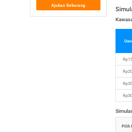
Ajukan Sekarang
Simul
Kawasa
Uan
Rp15
Rp20
Rp30
Rp30
Simulas
Pilih