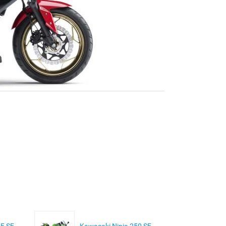
F SE
Kawasaki Ninja 250 SE