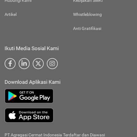
Hubungi Kami
Kebijakan SMKI
Artikel
Whistleblowing
Anti Gratifikasi
Ikuti Media Sosial Kami
Download Aplikasi Kami
PT Agregasi Cermat Indonesia
Terdaftar dan Diawasi