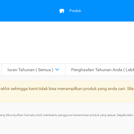
Produk
Iuran Tahunan
( Semua )
Penghasilan Tahunan Anda
( Leb
khir sehingga kami tidak bisa menampilkan produk yang anda cari. Sila
 yang dikumpulkan Cermati untuk membantu pengguna menemukan produk yang sesuai. Segala risiko d