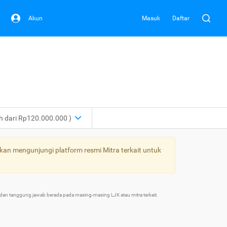
Akun
Masuk
Daftar
ih dari Rp120.000.000 )
kan mengunjungi platform resmi Mitra terkait untuk
an tanggung jawab berada pada masing-masing LJK atau mitra terkait.