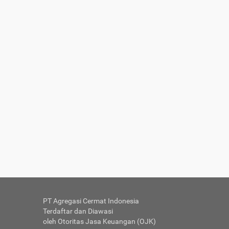
PT Agregasi Cermat Indonesia
Terdaftar dan Diawasi
oleh Otoritas Jasa Keuangan (OJK)