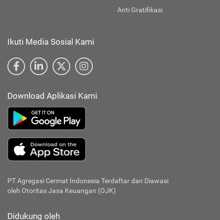
Anti Gratifikasi
Ikuti Media Sosial Kami
Download Aplikasi Kami
PT Agregasi Cermat Indonesia
Terdaftar dan Diawasi
oleh Otoritas Jasa Keuangan (OJK)
Didukung oleh