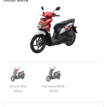
Pilihan warna
Groovy Red
Harmony Black
White
White