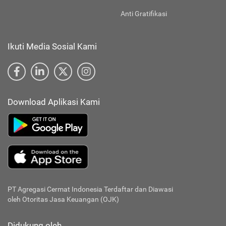
Anti Gratifikasi
Ikuti Media Sosial Kami
Download Aplikasi Kami
PT Agregasi Cermat Indonesia
Terdaftar dan Diawasi
oleh Otoritas Jasa Keuangan (OJK)
Didukung oleh