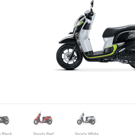
y Black
Sporty Red
Sporty White