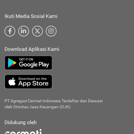
Ikuti Media Sosial Kami
Download Aplikasi Kami
PT Agregasi Cermat Indonesia
Terdaftar dan Diawasi
oleh Otoritas Jasa Keuangan (OJK)
Didukung oleh