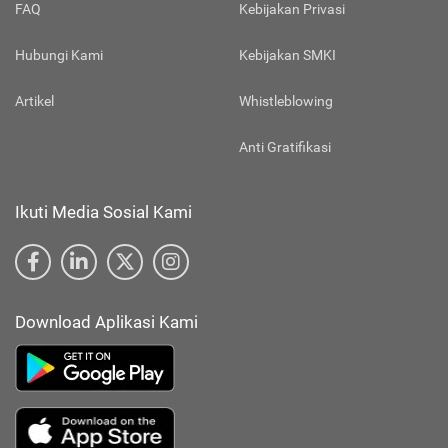
FAQ
Kebijakan Privasi
Hubungi Kami
Kebijakan SMKI
Artikel
Whistleblowing
Anti Gratifikasi
Ikuti Media Sosial Kami
Download Aplikasi Kami