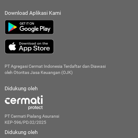
Download Aplikasi Kami
PT Agregasi Cermat Indonesia
Terdaftar dan Diawasi
oleh Otoritas Jasa Keuangan (OJK)
Didukung oleh
PT Cermati Pialang Asuransi
KEP-596/PD.02/2025
Didukung oleh