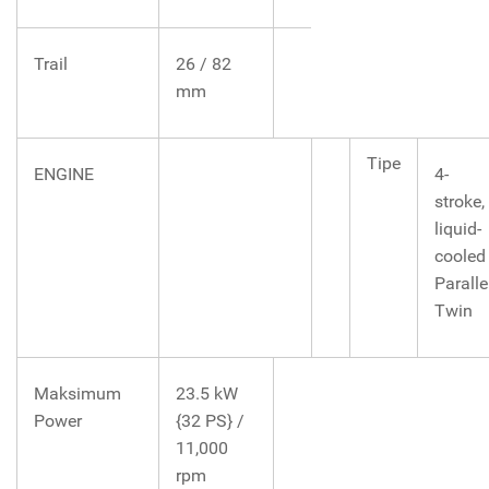
Trail
26 / 82
mm
Tipe
ENGINE
4-
stroke,
liquid-
cooled
Paralle
Twin
Maksimum
23.5 kW
Power
{32 PS} /
11,000
rpm