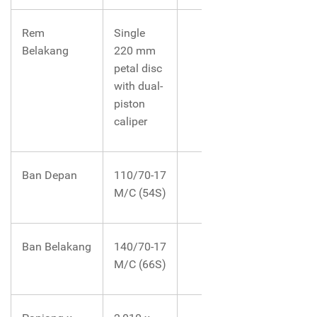
Rem
Single
Belakang
220 mm
petal disc
with dual-
piston
caliper
Ban Depan
110/70-17
M/C (54S)
Ban Belakang
140/70-17
M/C (66S)