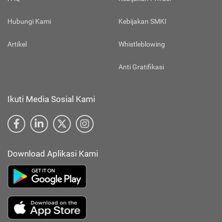
Hubungi Kami
Kebijakan SMKI
Artikel
Whistleblowing
Anti Gratifikasi
Ikuti Media Sosial Kami
Download Aplikasi Kami