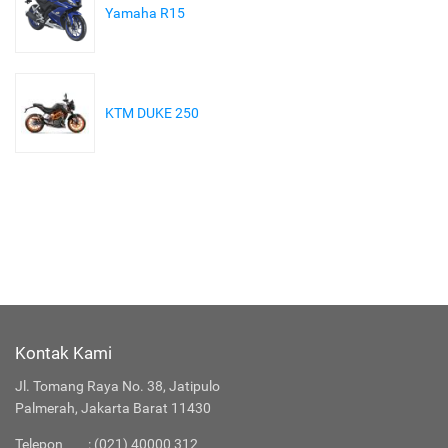
Yamaha R15
KTM DUKE 250
Kontak Kami
Jl. Tomang Raya No. 38, Jatipulo
Palmerah, Jakarta Barat 11430
Telepon
:
(021) 40000 312