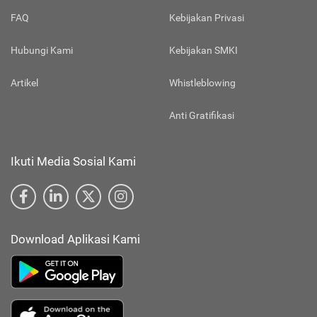
FAQ
Kebijakan Privasi
Hubungi Kami
Kebijakan SMKI
Artikel
Whistleblowing
Anti Gratifikasi
Ikuti Media Sosial Kami
Download Aplikasi Kami