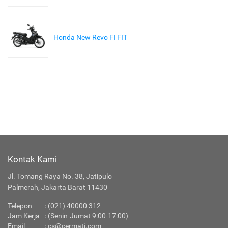
Honda New Revo FI FIT
Kontak Kami
Jl. Tomang Raya No. 38, Jatipulo
Palmerah, Jakarta Barat 11430
Telepon
:
(021) 40000 312
Jam Kerja
: (Senin-Jumat 9:00-17:00)
Email
:
cs@cermati.com