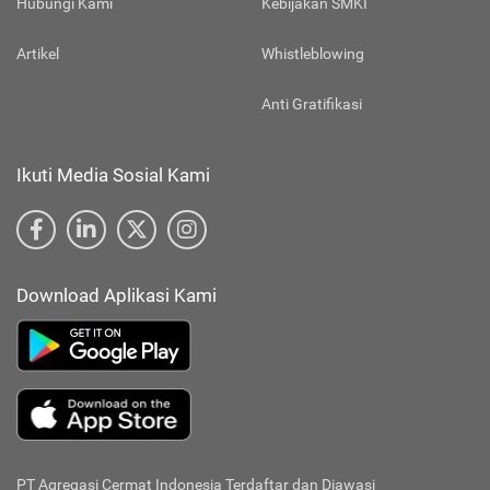
Hubungi Kami
Kebijakan SMKI
Artikel
Whistleblowing
Anti Gratifikasi
Ikuti Media Sosial Kami
Download Aplikasi Kami
PT Agregasi Cermat Indonesia
Terdaftar dan Diawasi