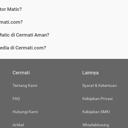
or Matic?
rmati.com?
atic di Cermati Aman?
sedia di Cermati.com?
Cermati
Lainnya
Tentang Kami
Syarat & Ketentuan
FAQ
Kebijakan Privasi
Hubungi Kami
Kebijakan SMKI
Artikel
Whistleblowing