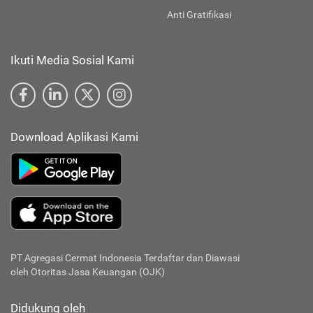
Anti Gratifikasi
Ikuti Media Sosial Kami
Download Aplikasi Kami
PT Agregasi Cermat Indonesia
Terdaftar dan Diawasi
oleh Otoritas Jasa Keuangan (OJK)
Didukung oleh