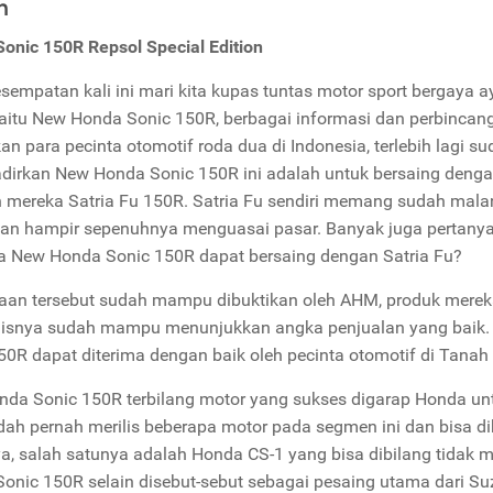
n
onic 150R Repsol Special Edition
sempatan kali ini mari kita kupas tuntas motor sport bergaya a
aitu New Honda Sonic 150R, berbagai informasi dan perbincanga
kan para pecinta otomotif roda dua di Indonesia, terlebih lagi 
irkan New Honda Sonic 150R ini adalah untuk bersaing denga
 mereka Satria Fu 150R. Satria Fu sendiri memang sudah mala
an hampir sepenuhnya menguasai pasar. Banyak juga pertanya
a New Honda Sonic 150R dapat bersaing dengan Satria Fu?
aan tersebut sudah mampu dibuktikan oleh AHM, produk mere
ilisnya sudah mampu menunjukkan angka penjualan yang baik
50R dapat diterima dengan baik oleh pecinta otomotif di Tanah 
da Sonic 150R terbilang motor yang sukses digarap Honda un
dah pernah merilis beberapa motor pada segmen ini dan bisa di
a, salah satunya adalah Honda CS-1 yang bisa dibilang tidak 
onic 150R selain disebut-sebut sebagai pesaing utama dari Suzu