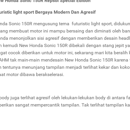
ew Honda Sonic 150R Repsol Special Edition
uristic light sport Bergaya Modern Dan Agresif
da Sonic 150R mengusung tema futuristic light sport, diduku
yang membuat motor ini mampu bersaing dan diminati oleh ban
onda menonjolkan sisi agresif dengan memberikan desain headla
n kemudi New Honda Sonic 150R dibekali dengan stang jepit y
gat cocok diberikan untuk motor ini, sekarang mari kita beralih 
HM tak main-main mendesain New Honda Sonic 150R karena f
n tentunya menunjang tampilan menjadi terlihat kekar dan ko
saat motor dibawa berakselerasi.
body juga terlihat agresif oleh lekukan-lekukan body di antara 
berikan sangat mempercantik tampilan. Tak terlihat tampilan k