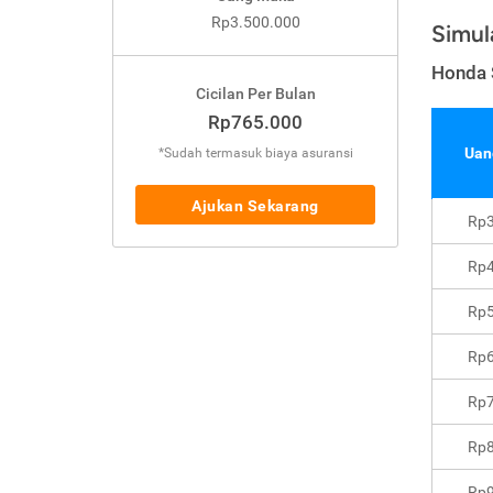
Rp3.500.000
Simul
Honda 
Cicilan Per Bulan
Rp765.000
Uan
*Sudah termasuk biaya asuransi
Ajukan Sekarang
Rp3
Rp4
Rp5
Rp6
Rp7
Rp8
Rp9