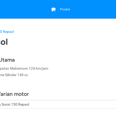
Produk
0 Repsol
ol
 Utama
patan Maksimum 124 km/jam
me Silinder 149 cc
Varian motor