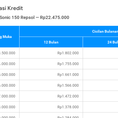
asi Kredit
Sonic 150 Repsol — Rp22.475.000
Cicilan Bulanan
g Muka
12 Bulan
24 Bu
.500.000
Rp1.802.000
.000.000
Rp1.755.000
.000.000
Rp1.661.000
.000.000
Rp1.566.000
.000.000
Rp1.472.000
.000.000
Rp1.378.000
.000.000
Rp1.284.000