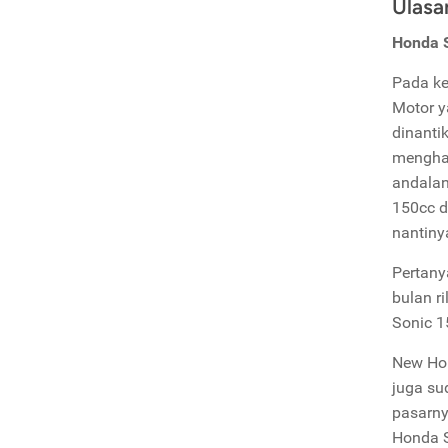
Ulasa
Honda S
Pada ke
Motor y
dinanti
menghad
andalan
150cc d
nantiny
Pertany
bulan r
Sonic 1
New Hon
juga su
pasarny
Honda S