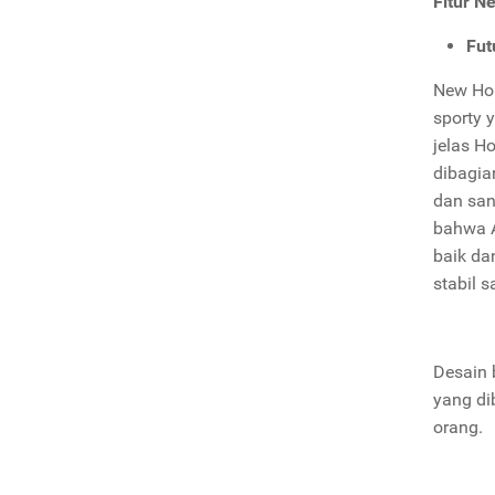
Fitur N
Fut
New Hon
sporty 
jelas H
dibagia
dan san
bahwa A
baik da
stabil 
Desain 
yang di
orang.