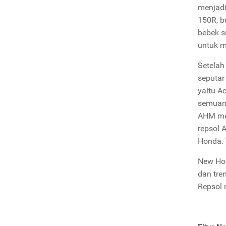
menjadi
150R, b
bebek s
untuk m
Setelah
seputar
yaitu A
semuany
AHM me
repsol 
Honda. 
New Hon
dan tre
Repsol 