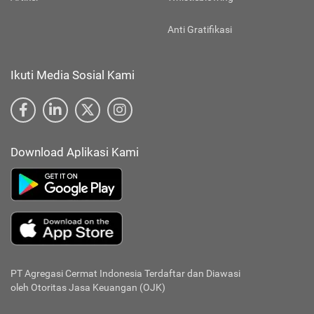
Anti Gratifikasi
Ikuti Media Sosial Kami
Download Aplikasi Kami
PT Agregasi Cermat Indonesia
Terdaftar dan Diawasi
oleh Otoritas Jasa Keuangan (OJK)