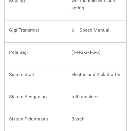
Kopling
wet multiple with coil
spring
Gigi Transmisi
6 – Speed Manual
Pola Gigi
(1-N-2-3-4-5-6)
Sistem Start
Electric and Kick Starter
Sistem Pengapian
full transistor
Sistem Pelumasan
Basah