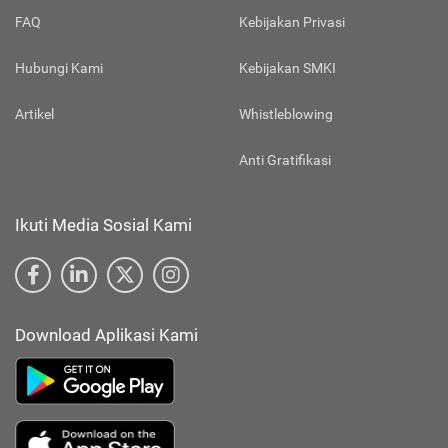
FAQ
Kebijakan Privasi
Hubungi Kami
Kebijakan SMKI
Artikel
Whistleblowing
Anti Gratifikasi
Ikuti Media Sosial Kami
Download Aplikasi Kami