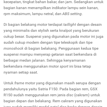
kecepatan, tingkat bahan bakar, dan jam. Sedangkan untuk
bagian kanan menampilkan indikator lampu sein kanan,
rpm maksimum, lampu netral, dan
ABS setting
.
Di bagian belakang motor terdapat
taillight
dengan desain
yang minimalis dan stylish serta knalpot yang berukuran
cukup besar. Suspensi yang digunakan pada motor ini juga
sudah cukup modern dengan tipe teleskopik dan tipe
monoshock
di bagian belakang. Penggunaan kedua tipe
suspensi mampu menyerap getaran saat berkendara di
berbagai medan jalanan. Sehingga kenyamanan
berkendara menggunakan motor
sport
ini bisa tetap
nyaman setiap saat.
Untuk
frame
motor yang digunakan masih serupa dengan
pendahulunya yaitu Satria F150. Pada bagian rem, GSX
R150 sudah menggunakan rem jenis
disc
(cakram) untuk
bagian depan dan belakang. Rem cakram yang digunakan
juga sudah memiliki model
petal disc brake
dengan desain