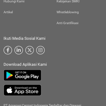
Hubungi Kami
Kebijakan SMKI
Artikel
Whistleblowing
Anti Gratifikasi
Ikuti Media Sosial Kami
Download Aplikasi Kami
PT Agregasi Cermat Indonesia
Terdaftar dan Diawasi