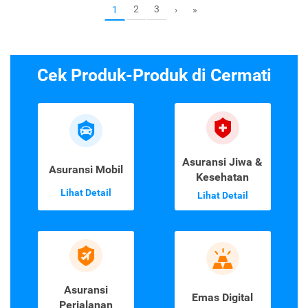
2
3
1
›
»
Cek Produk-Produk di Cermati
Asuransi Jiwa &
Asuransi Mobil
Kesehatan
Lihat Detail
Lihat Detail
Asuransi
Emas Digital
Perjalanan