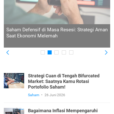
Saham Global yang Bisa Dibeli Investor
Indonesia: Panduan Lengkap untuk
Diversifikasi Internasional
Previous
Ne
Strategi Cuan di Tengah Bifurcated
Market: Saatnya Kamu Rotasi
Portofolio Saham!
Saham
•
26 Juni 2026
Bagaimana Inflasi Mempengaruhi