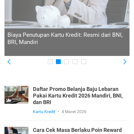
Cara Upgrade Kartu Kredit dari Gold ke
Platinum: Biar Makin Level Up!
Previous
Ne
Daftar Promo Belanja Baju Lebaran
Pakai Kartu Kredit 2026 Mandiri, BNI,
dan BRI
Kartu Kredit
•
4 Maret 2026
Cara Cek Masa Berlaku Poin Reward