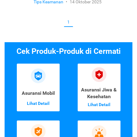
Selalu Siap Melayani, Ini Email dan
Nomor Customer Service Resmi
Cermati
Tips Keamanan
•
14 Oktober 2025
1
Cek Produk-Produk di Cermati
Asuransi Jiwa &
Asuransi Mobil
Kesehatan
Lihat Detail
Lihat Detail