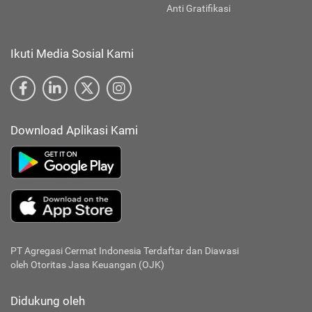
Anti Gratifikasi
Ikuti Media Sosial Kami
Download Aplikasi Kami
PT Agregasi Cermat Indonesia
Terdaftar dan Diawasi
oleh Otoritas Jasa Keuangan (OJK)
Didukung oleh