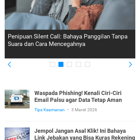
Awas Penipuan SMS Fake BTS! Kenali Cara
Kerja dan Tips Menghindarinya
Previous
Ne
Waspada Phishing! Kenali Ciri-Ciri
Email Palsu agar Data Tetap Aman