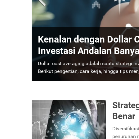
Perbedaan Investasi Sa
Panduan Lengkap untuk 
Ketahui perbedaan investasi saham dan reksa d
instrumen terbaik untuk tujuan keuanganmu.
Strate
Benar
Diversifikas
penurunan ni