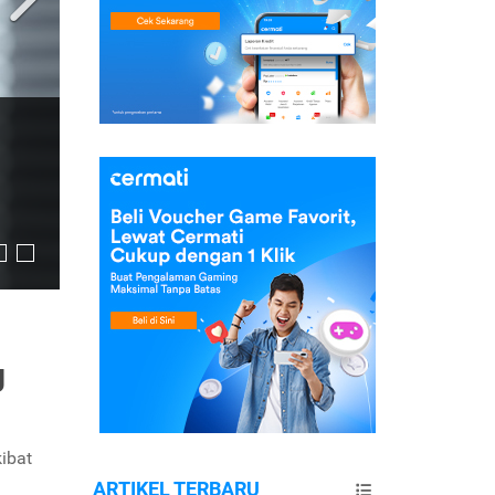
g
kibat
ARTIKEL TERBARU