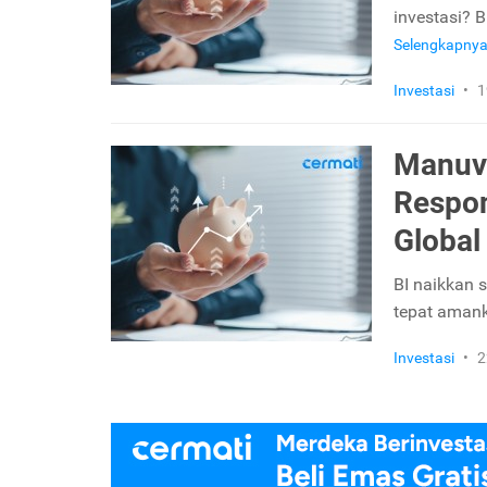
investasi? B
Selengkapny
Investasi
•
1
Manuve
Respon
Global
BI naikkan 
tepat amanka
Investasi
•
2