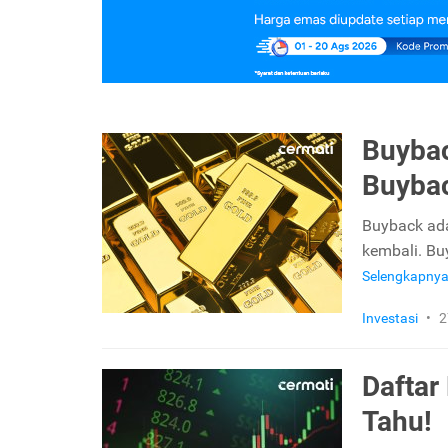
Buybac
Buyba
Buyback ada
kembali. Bu
Selengkapny
Investasi
•
2
Daftar
Tahu!