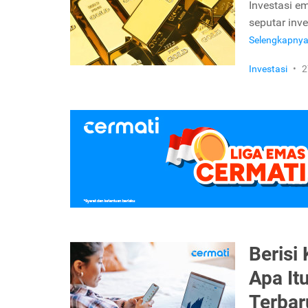
Investasi e
seputar inv
Selengkapny
Investasi
•
2
Berisi
Apa It
Terbar