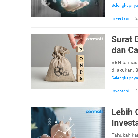
Selengkapny
Investasi
•
2
Surat 
dan Ca
SBN termasu
dilakukan. B
Selengkapny
Investasi
•
2
Lebih 
Invest
Tahukah kam