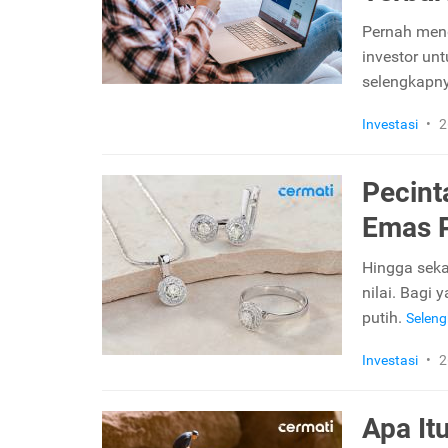
Pernah men
investor un
selengkapn
Investasi
•
2
Pecint
Emas P
Hingga seka
nilai. Bagi 
putih.
Selen
Investasi
•
2
Apa It