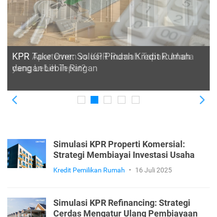
KPR Take Over: Solusi Pindah Kredit Rumah
dengan Lebih Ringan
Previous
Ne
Simulasi KPR Properti Komersial:
Strategi Membiayai Investasi Usaha
Kredit Pemilikan Rumah
•
16 Juli 2025
Simulasi KPR Refinancing: Strategi
Cerdas Mengatur Ulang Pembiayaan