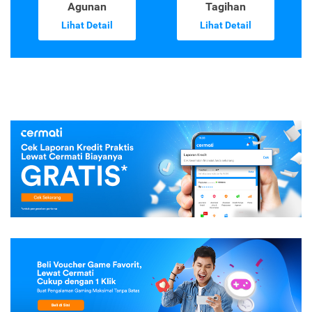
Kredit Tanpa
Top-up &
Agunan
Tagihan
Lihat Detail
Lihat Detail