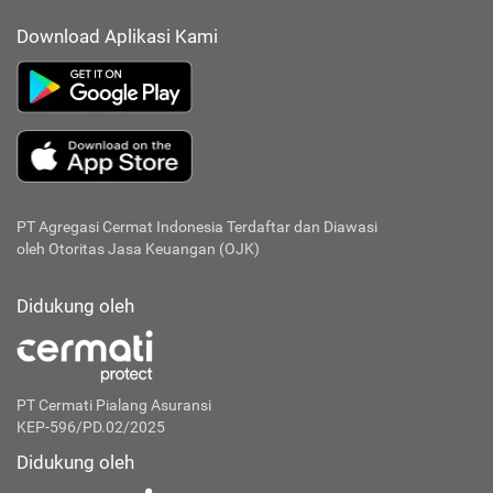
Download Aplikasi Kami
PT Agregasi Cermat Indonesia
Terdaftar dan Diawasi
oleh Otoritas Jasa Keuangan (OJK)
Didukung oleh
PT Cermati Pialang Asuransi
KEP-596/PD.02/2025
Didukung oleh