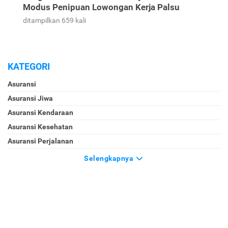
Cek Harga Emas 24 Karat Hari Ini per Gram dalam
Rupiah
ditampilkan 926 kali
Jangan Jadi Korban Berikutnya! Kenali Ciri-Ciri
Modus Penipuan Lowongan Kerja Palsu
ditampilkan 659 kali
KATEGORI
Asuransi
Asuransi Jiwa
Asuransi Kendaraan
Asuransi Kesehatan
Asuransi Perjalanan
Selengkapnya