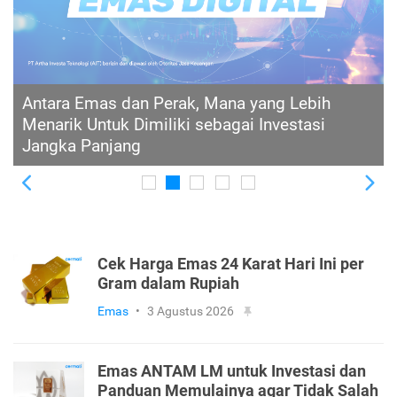
Teori Asal Usul Emas yang Ternyata Berasal
dari Luar Angkasa
Previous
Ne
Cek Harga Emas 24 Karat Hari Ini per
Gram dalam Rupiah