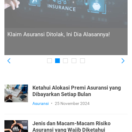
Perbedaan Insurtech dengan Asuransi
Konvensional: Mana yang Lebih Tepat untuk
Kamu?
Previous
Ne
Ketahui Alokasi Premi Asuransi yang
Dibayarkan Setiap Bulan
Asuransi
•
25 November 2024
Jenis dan Macam-Macam Risiko
Asuransi yang Wajib Diketahui