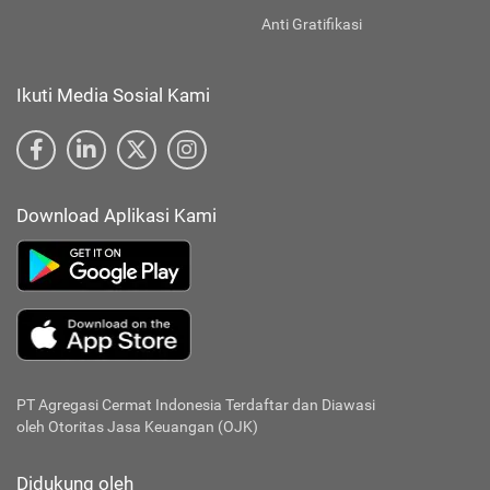
Anti Gratifikasi
Ikuti Media Sosial Kami
Download Aplikasi Kami
PT Agregasi Cermat Indonesia
Terdaftar dan Diawasi
oleh Otoritas Jasa Keuangan (OJK)
Didukung oleh