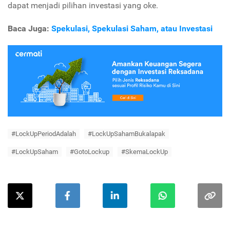
dapat menjadi pilihan investasi yang oke.
Baca Juga:
Spekulasi, Spekulasi Saham, atau Investasi
#LockUpPeriodAdalah
#LockUpSahamBukalapak
#LockUpSaham
#GotoLockup
#SkemaLockUp