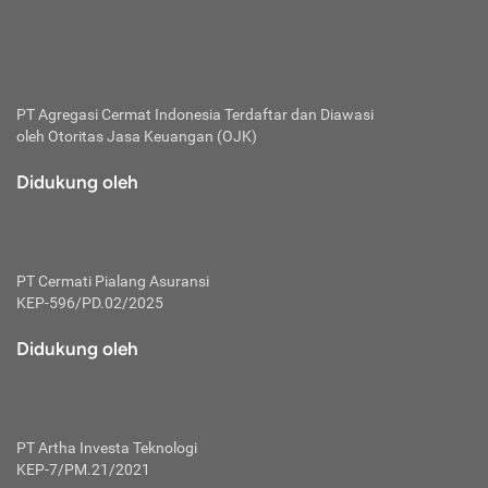
bertanggung jawab membayar premi.
Premi:
Jumlah biaya asuransi yang harus dibayarkan oleh pihak
penanggung.
PT Agregasi Cermat Indonesia
Terdaftar dan Diawasi
oleh Otoritas Jasa Keuangan (OJK)
Polis:
Perjanjian tertulis pihak pemilik polis dengan perusahaan
Didukung oleh
asuransi terkait hak serta kewajiban mengenai asuransi.
Risiko:
Kerugian atau masalah yang mungkin dialami pihak
PT Cermati Pialang Asuransi
tertanggung.
KEP-596/PD.02/2025
Secondary Benefit:
Didukung oleh
Perlindungan atau manfaat tambahan yang dapat diterima
pihak nasabah asuransi dengan menambah biaya premi
yang harus dibayar.
PT Artha Investa Teknologi
Tertanggung:
KEP-7/PM.21/2021
Pihak atau orang yang mendapatkan jaminan perlindungan