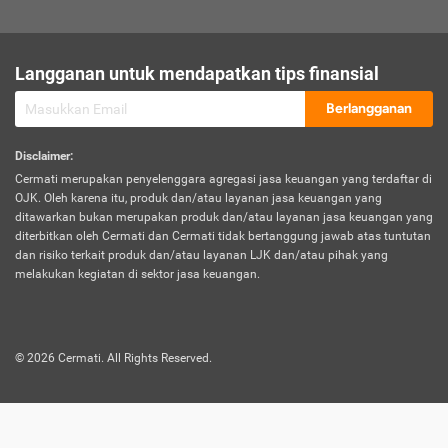
sesuai polis asuransi.
Visa:
Langganan untuk mendapatkan tips finansial
Dokumen bukti jika seseorang boleh melakukan kunjungan ke
sebuah negara tertentu.
Berlangganan
Disclaimer
:
Cermati merupakan penyelenggara agregasi jasa keuangan yang terdaftar di
OJK. Oleh karena itu, produk dan/atau layanan jasa keuangan yang
ditawarkan bukan merupakan produk dan/atau layanan jasa keuangan yang
diterbitkan oleh Cermati dan Cermati tidak bertanggung jawab atas tuntutan
dan risiko terkait produk dan/atau layanan LJK dan/atau pihak yang
melakukan kegiatan di sektor jasa keuangan.
©
2026
Cermati. All Rights Reserved.