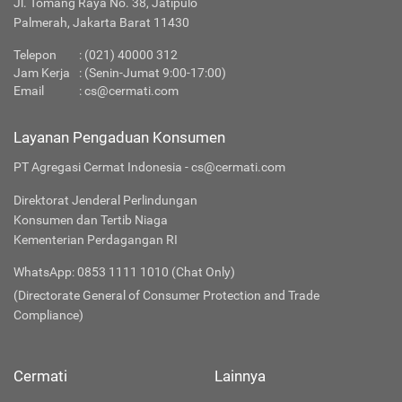
Jl. Tomang Raya No. 38, Jatipulo
Palmerah, Jakarta Barat 11430
Telepon
:
(021) 40000 312
Jam Kerja
: (Senin-Jumat 9:00-17:00)
Email
:
cs@cermati.com
Layanan Pengaduan Konsumen
PT Agregasi Cermat Indonesia - cs@cermati.com
Direktorat Jenderal Perlindungan
Konsumen dan Tertib Niaga
Kementerian Perdagangan RI
WhatsApp: 0853 1111 1010 (Chat Only)
(Directorate General of Consumer Protection and Trade
Compliance)
Cermati
Lainnya