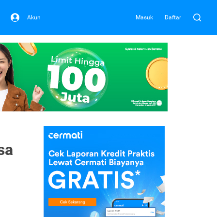
Akun
Masuk
Daftar
sa