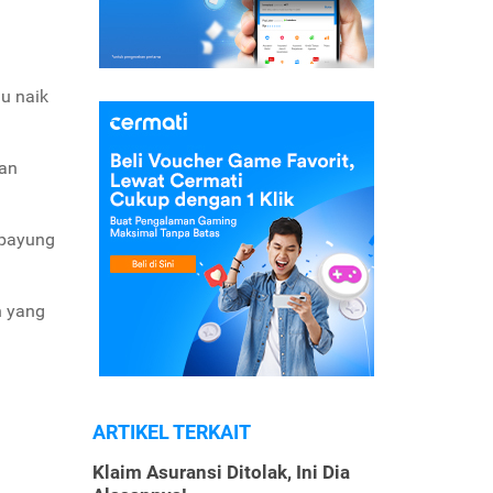
u naik
ran
 payung
n yang
ARTIKEL TERKAIT
Klaim Asuransi Ditolak, Ini Dia