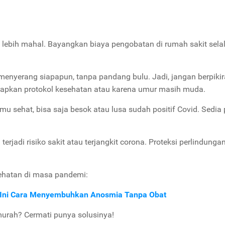
 lebih mahal. Bayangkan biaya pengobatan di rumah sakit selal
 menyerang siapapun, tanpa pandang bulu. Jadi, jangan berpiki
rapkan protokol kesehatan atau karena umur masih muda.
u sehat, bisa saja besok atau lusa sudah positif Covid. Sedia
rjadi risiko sakit atau terjangkit corona. Proteksi perlindunga
sehatan di masa pandemi:
? Ini Cara Menyembuhkan Anosmia Tanpa Obat
murah? Cermati punya solusinya!