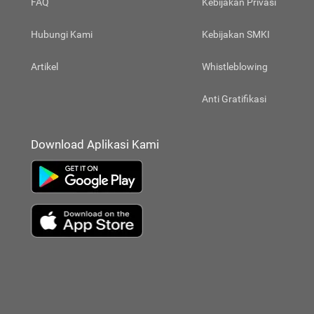
FAQ
Kebijakan Privasi
Hubungi Kami
Kebijakan SMKI
Artikel
Whistleblowing
Anti Gratifikasi
Download Aplikasi Kami