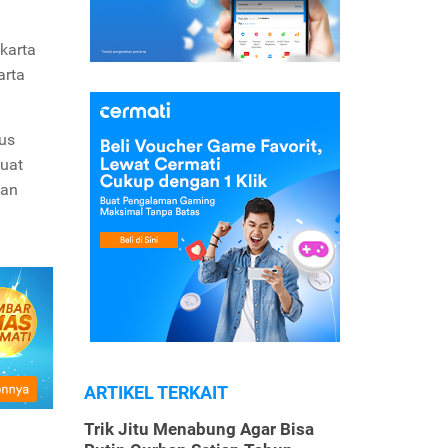
karta
arta
us
buat
kan
ARTIKEL TERKAIT
Trik Jitu Menabung Agar Bisa