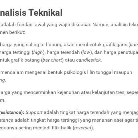
alisis Teknikal
dalah fondasi awal yang wajib dikuasai. Namun, analisis tekn
en berikut:
k harga yang saling terhubung akan membentuk grafik garis (
line
 harga tertinggi (
high
), harga terendah (
low
), dan harga penutup
ntuk grafik batang (
bar chart
) atau
candlestick
.
 mendalam mengenai bentuk psikologis lilin tunggal maupun
ing
.
arga yang mencerminkan kejenuhan atau kelanjutan tren, seper
om
.
esistance
):
Support
adalah tingkat harga terendah yang menja
stance
adalah tingkat harga tertinggi yang menahan aset agar t
eduanya sering menjadi titik balik (
reversal
).