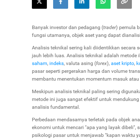
Banyak investor dan pedagang (
trader
) pemula 
fungsi utamanya, objek aset yang dapat dianalisis
Analisis teknikal sering kali diidentikkan seca
jauh lebih luas. Analisis teknikal adalah metod
saham
,
indeks
, valuta asing (
forex
),
aset kripto
,
k
pasar seperti pergerakan harga dan volume transa
membantu menentukan momentum masuk atau kelu
Meskipun analisis teknikal paling sering diguna
metode ini juga sangat efektif untuk mendukung
analisis fundamental.
Perbedaan mendasarnya terletak pada objek anal
ekonomi untuk mencari "apa yang layak dibeli", s
psikologi pasar untuk menjawab "kapan waktu ya