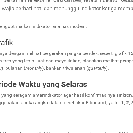
or pertama merekomendasikan beli, tetapi indikator kedu
wajib berhati-hati dan menunggu indikator ketiga memb
mengoptimalkan indikator analisis modern:
afik
ya dengan melihat pergerakan jangka pendek, seperti grafik 1
h tren yang lebih kuat dan meyakinkan, biasakan melihat perspe
y
), bulanan (
monthly
), bahkan triwulanan (
quarterly
).
riode Waktu yang Selaras
ang seragam antarindikator agar hasil konfirmasinya sinkron.
ggunakan angka-angka dalam deret ukur Fibonacci, yaitu:
1, 2, 