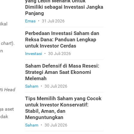
yang Lebih Menarik Untuk
Dimiliki sebagai Investasi Jangka
Panjang
Emas
•
31 Juli 2026
ikal
Perbedaan Investasi Saham dan
Reksa Dana: Panduan Lengkap
 chart
).
untuk Investor Cerdas
an
Investasi
•
30 Juli 2026
Saham Defensif di Masa Resesi:
Strategi Aman Saat Ekonomi
Melemah
Saham
•
30 Juli 2026
ti
Head
Tips Memilih Saham yang Cocok
untuk Investor Konservatif:
ga aset
Stabil, Aman, dan
idak
Menguntungkan
Saham
•
30 Juli 2026