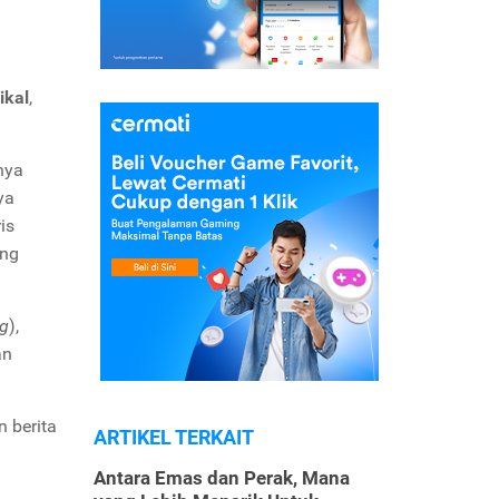
ikal
,
nya
ya
is
ang
ng
),
an
 berita
ARTIKEL TERKAIT
a
Antara Emas dan Perak, Mana