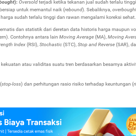
bought
):
Oversold
terjadi ketika tekanan jual sudah terlalu tingg
ersiap untuk memantul naik (
rebound
). Sebaliknya,
overbough
a harga sudah terlalu tinggi dan rawan mengalami koreksi sehat.
atis dan statistik dari deretan data historis harga maupun v
dern). Contohnya antara lain
Moving Average
(MA),
Moving Aver
rength Index
(RSI),
Stochastic
(STC),
Stop and Reverse
(SAR), d
kekuatan atau validitas suatu tren berdasarkan besarnya aktivi
(
stop-loss
) dan perhitungan rasio risiko terhadap keuntungan (
r