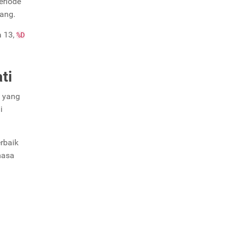
eriode
ang.
 13,
%D
ti
i yang
i
rbaik
masa