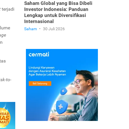
i
Saham Global yang Bisa Dibeli
t
terjadi
Investor Indonesia: Panduan
Lengkap untuk Diversifikasi
Internasional
olume
Saham
•
30 Juli 2026
age
an
tas
isk-to-