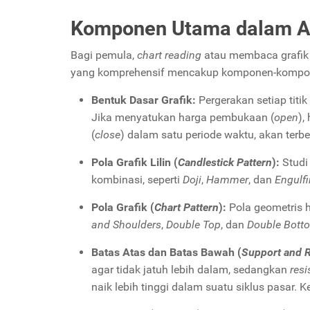
Komponen Utama dalam An
Bagi pemula,
chart reading
atau membaca grafik a
yang komprehensif mencakup komponen-kompon
Bentuk Dasar Grafik:
Pergerakan setiap titi
Jika menyatukan harga pembukaan (
open
),
(
close
) dalam satu periode waktu, akan terbe
Pola Grafik Lilin (
Candlestick Pattern
):
Studi
kombinasi, seperti
Doji
,
Hammer
, dan
Engulf
Pola Grafik (
Chart Pattern
):
Pola geometris h
and Shoulders
,
Double Top
, dan
Double Bott
Batas Atas dan Batas Bawah (
Support and R
agar tidak jatuh lebih dalam, sedangkan
resi
naik lebih tinggi dalam suatu siklus pasar. K