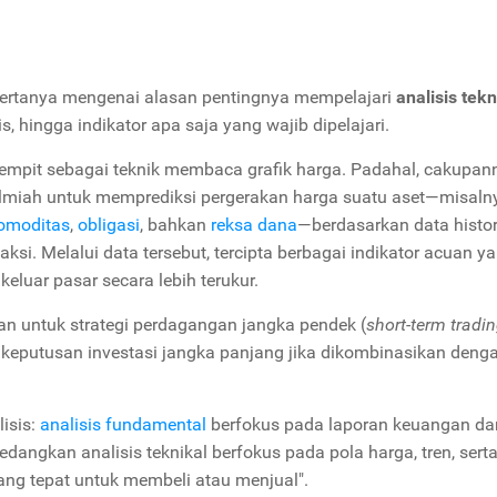
bertanya mengenai alasan pentingnya mempelajari
analisis tekn
, hingga indikator apa saja yang wajib dipelajari.
ra sempit sebagai teknik membaca grafik harga. Padahal, cakupan
e ilmiah untuk memprediksi pergerakan harga suatu aset—misaln
omoditas
,
obligasi
, bahkan
reksa dana
—berdasarkan data histor
ksi. Melalui data tersebut, tercipta berbagai indikator acuan y
ar pasar secara lebih terukur.
kan untuk strategi perdagangan jangka pendek (
short-term tradi
 keputusan investasi jangka panjang jika dikombinasikan deng
isis:
analisis fundamental
berfokus pada laporan keuangan dan
edangkan analisis teknikal berfokus pada pola harga, tren, sert
ng tepat untuk membeli atau menjual".