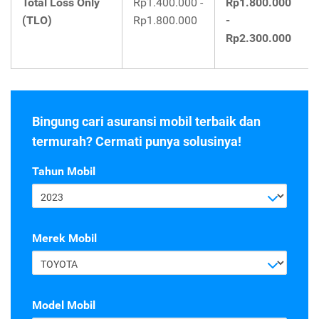
Total Loss Only
Rp1.400.000 -
Rp1.800.000
(TLO)
Rp1.800.000
-
Rp2.300.000
Bingung cari asuransi mobil terbaik dan
termurah? Cermati punya solusinya!
Tahun Mobil
2023
Merek Mobil
TOYOTA
Model Mobil