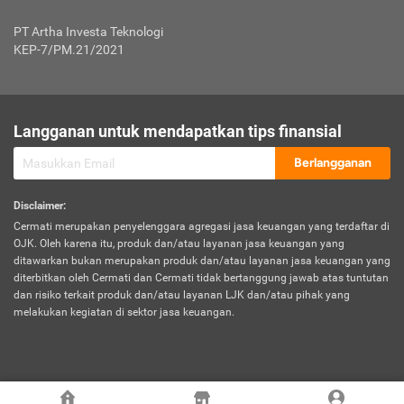
Jenis Kendaraan Non Bus dan Non Truk
0,125% x Rp. 50.000.000,00 = Rp. 62.500,00
Penumpang
0,10% x Rp. 50.000.000,00 = Rp. 50.000,00
PT Artha Investa Teknologi
Untuk Penumpang: 0,10% dari uang 
Tarif Premi atau Kontribusi Minimum = Rp. 300.000,00
KEP-7/PM.21/2021
diri untuk setiap tempat 
Kategori 1
0 s.d.
0,47%
0,56%
Rp125.000.000,-
7.
Tanggung
UP hingga Rp25 juta: 0
Langganan untuk mendapatkan tips finansial
Jawab
Kategori 2
>Rp125.000.000,-
0,63%
0,69%
UP > Rp25 juta s.d. Rp50 ju
Hukum
s.d.
Berlangganan
terhadap
Rp200.000.000,-
UP > Rp50 juta s.d. Rp100 ju
Penumpang
Disclaimer
:
UP > Rp100 juta: ditentukan
Cermati merupakan penyelenggara agregasi jasa keuangan yang terdaftar di
Kategori 3
>Rp200.000.000,-
0,41%
0,46%
Perusahaa
OJK. Oleh karena itu, produk dan/atau layanan jasa keuangan yang
s.d.
ditawarkan bukan merupakan produk dan/atau layanan jasa keuangan yang
Rp400.000.000,-
diterbitkan oleh Cermati dan Cermati tidak bertanggung jawab atas tuntutan
dan risiko terkait produk dan/atau layanan LJK dan/atau pihak yang
*UP = Uang Pertanggungan
melakukan kegiatan di sektor jasa keuangan.
Kategori 4
>Rp400.000.000,-
0,25%
0,30%
Tabel Tarif Perluasan Banjir Asuransi Mobil*
s.d.
Rp800.000.000,-
©
2026
Cermati. All Rights Reserved.
No
Wilayah
Tarif Premi atau Kontribusi