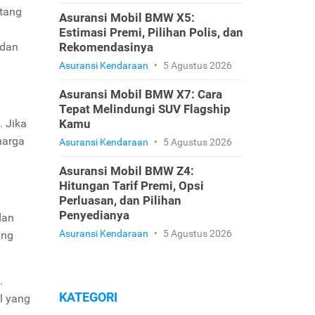
ntang
Asuransi Mobil BMW X5:
Estimasi Premi, Pilihan Polis, dan
dan
Rekomendasinya
Asuransi Kendaraan
•
5 Agustus 2026
Asuransi Mobil BMW X7: Cara
Tepat Melindungi SUV Flagship
. Jika
Kamu
harga
Asuransi Kendaraan
•
5 Agustus 2026
Asuransi Mobil BMW Z4:
Hitungan Tarif Premi, Opsi
Perluasan, dan Pilihan
Penyedianya
dan
Asuransi Kendaraan
•
5 Agustus 2026
ang
.
KATEGORI
l yang