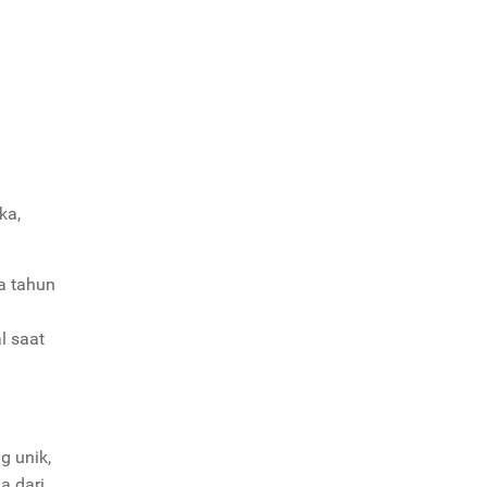
ka,
a tahun
l saat
g unik,
a dari