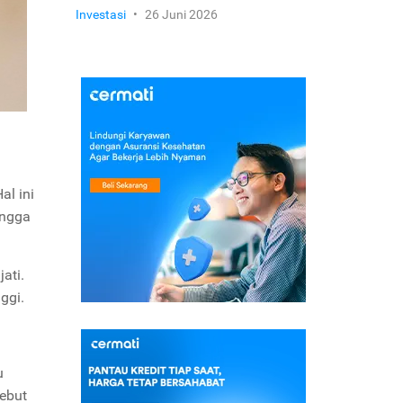
Investasi
•
26 Juni 2026
al ini
ingga
ati.
nggi.
u
sebut