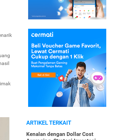
enarik
luang
asil
yimak
ARTIKEL TERKAIT
Kenalan dengan Dollar Cost