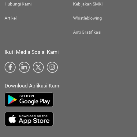
Hubungi Kami
Kebijakan SMKI
Artikel
Whistleblowing
Anti Gratifikasi
Ikuti Media Sosial Kami
Download Aplikasi Kami