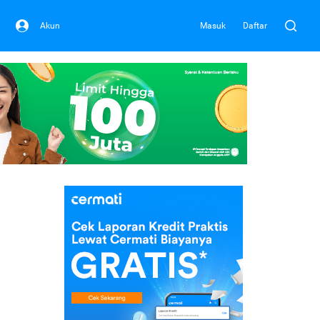
Akun
Masuk
Daftar