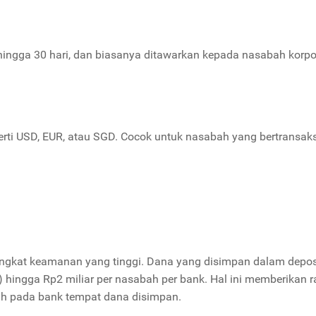
7 hingga 30 hari, dan biasanya ditawarkan kepada nasabah korpo
rti USD, EUR, atau SGD. Cocok untuk nasabah yang bertransaks
ingkat keamanan yang tinggi. Dana yang disimpan dalam depos
hingga Rp2 miliar per nasabah per bank. Hal ini memberikan r
lah pada bank tempat dana disimpan.