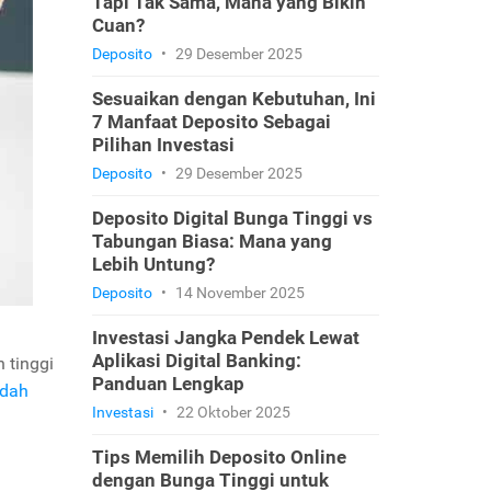
Tapi Tak Sama, Mana yang Bikin
Cuan?
Deposito
•
29 Desember 2025
Sesuaikan dengan Kebutuhan, Ini
7 Manfaat Deposito Sebagai
Pilihan Investasi
Deposito
•
29 Desember 2025
Deposito Digital Bunga Tinggi vs
Tabungan Biasa: Mana yang
Lebih Untung?
Deposito
•
14 November 2025
u
Investasi Jangka Pendek Lewat
Aplikasi Digital Banking:
 tinggi
Panduan Lengkap
ndah
Investasi
•
22 Oktober 2025
Tips Memilih Deposito Online
dengan Bunga Tinggi untuk