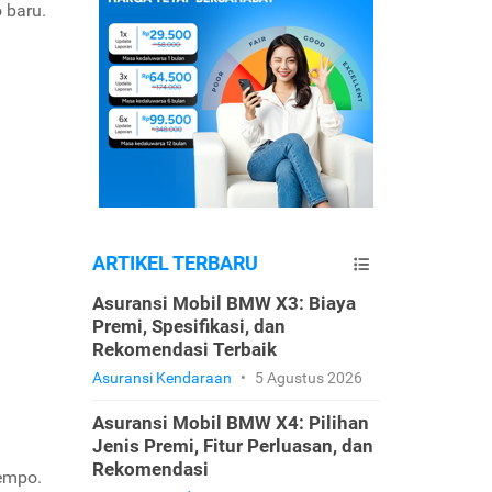
 baru.
ARTIKEL TERBARU
Asuransi Mobil BMW X3: Biaya
Premi, Spesifikasi, dan
Rekomendasi Terbaik
Asuransi Kendaraan
•
5 Agustus 2026
Asuransi Mobil BMW X4: Pilihan
Jenis Premi, Fitur Perluasan, dan
Rekomendasi
tempo.