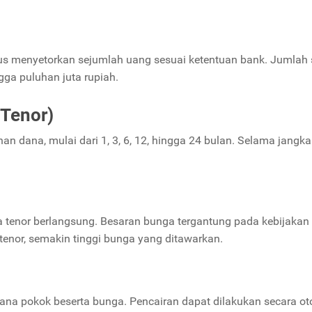
s menyetorkan sejumlah uang sesuai ketentuan bank. Jumlah 
ngga puluhan juta rupiah.
(Tenor)
 dana, mulai dari 1, 3, 6, 12, hingga 24 bulan. Selama jangk
tenor berlangsung. Besaran bunga tergantung pada kebijakan
tenor, semakin tinggi bunga yang ditawarkan.
ana pokok beserta bunga. Pencairan dapat dilakukan secara o