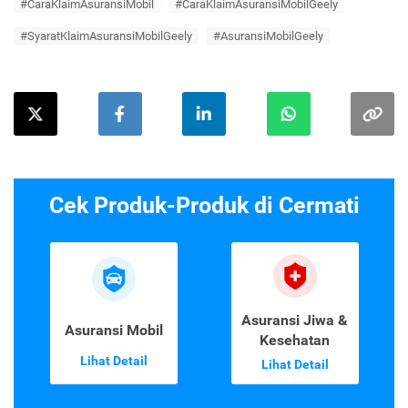
#CaraKlaimAsuransiMobil
#CaraKlaimAsuransiMobilGeely
#SyaratKlaimAsuransiMobilGeely
#AsuransiMobilGeely
Cek Produk-Produk di Cermati
Asuransi Jiwa &
Asuransi Mobil
Kesehatan
Lihat Detail
Lihat Detail