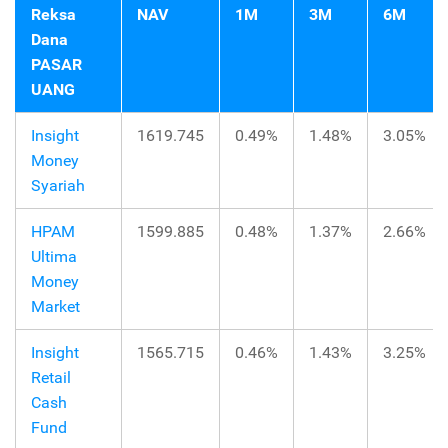
Reksa
NAV
1M
3M
6M
Dana
PASAR
UANG
Insight
1619.745
0.49%
1.48%
3.05%
Money
Syariah
HPAM
1599.885
0.48%
1.37%
2.66%
Ultima
Money
Market
Insight
1565.715
0.46%
1.43%
3.25%
Retail
Cash
Fund