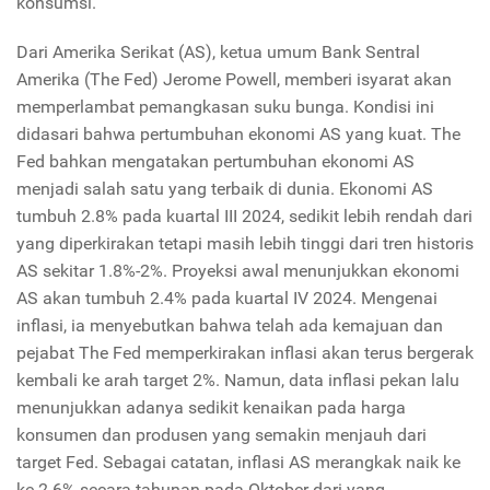
konsumsi.
Dari Amerika Serikat (AS), ketua umum Bank Sentral
Amerika (The Fed) Jerome Powell, memberi isyarat akan
memperlambat pemangkasan suku bunga. Kondisi ini
didasari bahwa pertumbuhan ekonomi AS yang kuat. The
Fed bahkan mengatakan pertumbuhan ekonomi AS
menjadi salah satu yang terbaik di dunia. Ekonomi AS
tumbuh 2.8% pada kuartal III 2024, sedikit lebih rendah dari
yang diperkirakan tetapi masih lebih tinggi dari tren historis
AS sekitar 1.8%-2%. Proyeksi awal menunjukkan ekonomi
AS akan tumbuh 2.4% pada kuartal IV 2024. Mengenai
inflasi, ia menyebutkan bahwa telah ada kemajuan dan
pejabat The Fed memperkirakan inflasi akan terus bergerak
kembali ke arah target 2%. Namun, data inflasi pekan lalu
menunjukkan adanya sedikit kenaikan pada harga
konsumen dan produsen yang semakin menjauh dari
target Fed. Sebagai catatan, inflasi AS merangkak naik ke
ke 2.6% secara tahunan pada Oktober dari yang