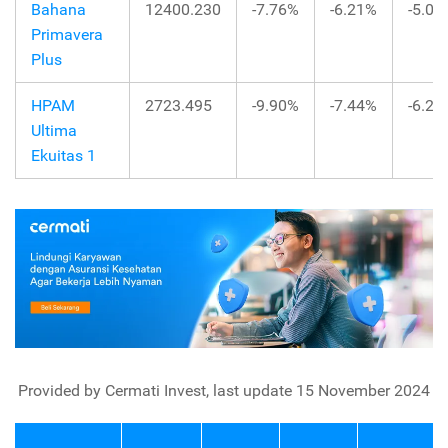
Bahana
12400.230
-7.76%
-6.21%
-5.02
Primavera
Plus
HPAM
2723.495
-9.90%
-7.44%
-6.23
Ultima
Ekuitas 1
Provided by Cermati Invest, last update 15 November 2024