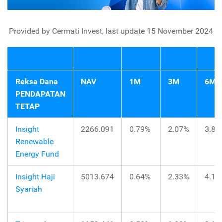
Provided by Cermati Invest, last update 15 November 2024
Reksa Dana
NAV
1M
3M
6M
PENDAPATAN
TETAP
Insight
2266.091
0.79%
2.07%
3.81
Renewable
Energy Fund
Insight Haji
5013.674
0.64%
2.33%
4.10
Syariah