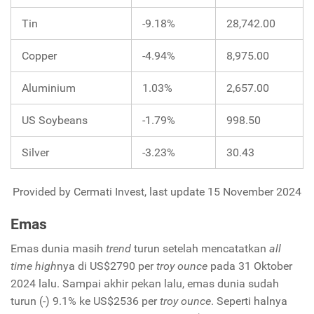
Tin
-9.18%
28,742.00
Copper
-4.94%
8,975.00
Aluminium
1.03%
2,657.00
US Soybeans
-1.79%
998.50
Silver
-3.23%
30.43
Provided by Cermati Invest, last update 15 November 2024
Emas
Emas dunia masih
trend
turun setelah mencatatkan
all
time high
nya di US$2790 per
troy ounce
pada 31 Oktober
2024 lalu. Sampai akhir pekan lalu, emas dunia sudah
turun (-) 9.1% ke US$2536 per
troy ounce
. Seperti halnya