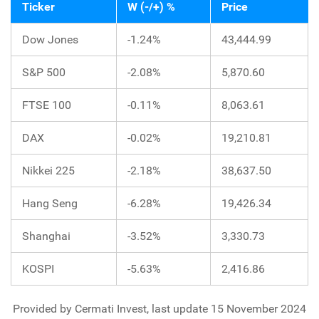
Ticker
W (-/+) %
Price
Dow Jones
-1.24%
43,444.99
S&P 500
-2.08%
5,870.60
FTSE 100
-0.11%
8,063.61
DAX
-0.02%
19,210.81
Nikkei 225
-2.18%
38,637.50
Hang Seng
-6.28%
19,426.34
Shanghai
-3.52%
3,330.73
KOSPI
-5.63%
2,416.86
Provided by Cermati Invest, last update 15 November 2024