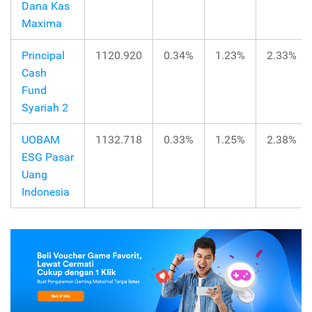
Dana Kas
Maxima
Principal
1120.920
0.34%
1.23%
2.33%
Cash
Fund
Syariah 2
UOBAM
1132.718
0.33%
1.25%
2.38%
ESG Pasar
Uang
Indonesia