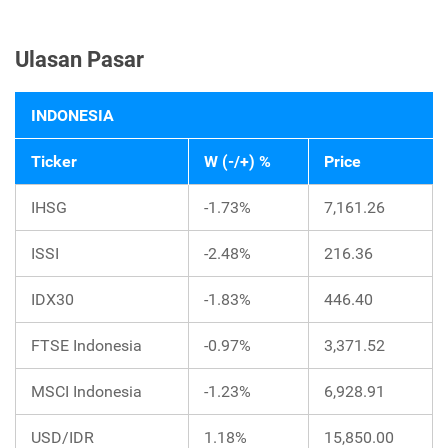
Ulasan Pasar
INDONESIA
Ticker
W (-/+) %
Price
IHSG
-1.73%
7,161.26
ISSI
-2.48%
216.36
IDX30
-1.83%
446.40
FTSE Indonesia
-0.97%
3,371.52
MSCI Indonesia
-1.23%
6,928.91
USD/IDR
1.18%
15,850.00