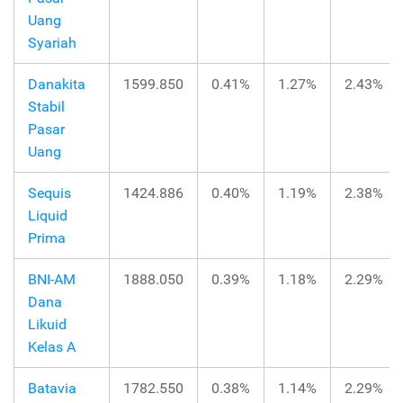
Uang
Syariah
Danakita
1599.850
0.41%
1.27%
2.43%
Stabil
Pasar
Uang
Sequis
1424.886
0.40%
1.19%
2.38%
Liquid
Prima
BNI-AM
1888.050
0.39%
1.18%
2.29%
Dana
Likuid
Kelas A
Batavia
1782.550
0.38%
1.14%
2.29%