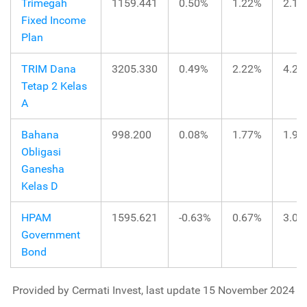
Trimegah
1159.441
0.50%
1.22%
2.14
Fixed Income
Plan
TRIM Dana
3205.330
0.49%
2.22%
4.25
Tetap 2 Kelas
A
Bahana
998.200
0.08%
1.77%
1.93
Obligasi
Ganesha
Kelas D
HPAM
1595.621
-0.63%
0.67%
3.01
Government
Bond
Provided by Cermati Invest, last update 15 November 2024