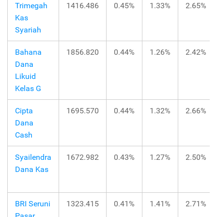
Trimegah
1416.486
0.45%
1.33%
2.65%
Kas
Syariah
Bahana
1856.820
0.44%
1.26%
2.42%
Dana
Likuid
Kelas G
Cipta
1695.570
0.44%
1.32%
2.66%
Dana
Cash
Syailendra
1672.982
0.43%
1.27%
2.50%
Dana Kas
BRI Seruni
1323.415
0.41%
1.41%
2.71%
Pasar