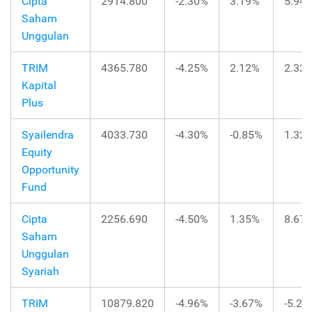
Cipta
2914.800
-2.30%
3.19%
5.94
Saham
Unggulan
TRIM
4365.780
-4.25%
2.12%
2.32
Kapital
Plus
Syailendra
4033.730
-4.30%
-0.85%
1.32
Equity
Opportunity
Fund
Cipta
2256.690
-4.50%
1.35%
8.67
Saham
Unggulan
Syariah
TRIM
10879.820
-4.96%
-3.67%
-5.26