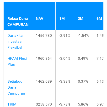
Reksa Dana
NAV
1M
3M
6M
CAMPURAN
Danakita
1456.730
-2.91%
-1.54%
1.49%
Investasi
Fleksibel
HPAM Flexi
1960.364
-3.04%
0.49%
7.17%
Plus
Setiabudi
1462.089
-3.33%
0.37%
6.10%
Dana
Campuran
TRIM
3258.670
-3.78%
5.86%
5.97%