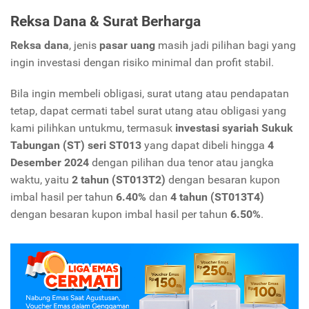
Reksa Dana & Surat Berharga
Reksa dana
, jenis
pasar uang
masih jadi pilihan bagi yang
ingin investasi dengan risiko minimal dan profit stabil.
Bila ingin membeli obligasi, surat utang atau pendapatan
tetap, dapat cermati tabel surat utang atau obligasi yang
kami pilihkan untukmu, termasuk
investasi syariah Sukuk
Tabungan (ST) seri ST013
yang dapat dibeli hingga
4
Desember 2024
dengan pilihan dua tenor atau jangka
waktu, yaitu
2 tahun (ST013T2)
dengan besaran kupon
imbal hasil per tahun
6.40%
dan
4 tahun (ST013T4)
dengan besaran kupon imbal hasil per tahun
6.50%
.