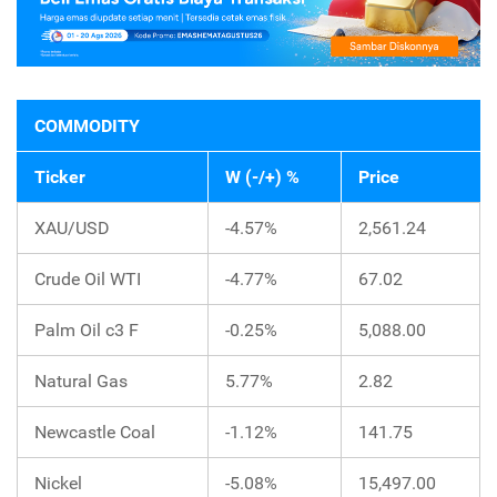
COMMODITY
Ticker
W (-/+) %
Price
XAU/USD
-4.57%
2,561.24
Crude Oil WTI
-4.77%
67.02
Palm Oil c3 F
-0.25%
5,088.00
Natural Gas
5.77%
2.82
Newcastle Coal
-1.12%
141.75
Nickel
-5.08%
15,497.00