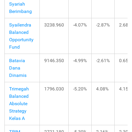
Syariah
Berimbang
Syailendra
3238.960
-4.07%
-2.87%
2.68%
Balanced
Opportunity
Fund
Batavia
9146.350
-4.99%
-2.61%
0.65%
Dana
Dinamis
Trimegah
1796.030
-5.20%
4.08%
4.15%
Balanced
Absolute
Strategy
Kelas A
TRIM
2721.180
-5.30%
2.16%
2.30%