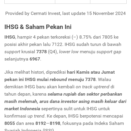
Provided by Cermati Invest, last update 15 November 2024
IHSG & Saham Pekan Ini
IHSG
, hampir 4 pekan terkoreksi (–) 8.75% dari 7805 ke
posisi akhir pekan lalu 7122. IHSG sudah turun di bawah
support
krusial
7378
(Q4),
lower low
menuju
support gap
selanjutnya
6967
.
Jika melihat histori, diprediksi
hari Kamis atau Jumat
pekan ini IHSG mulai
rebound
menuju 7378
. Walau
demikian IHSG baru akan kembali
on track uptrend
di
tahun depan, karena
selama rupiah dan sektor perbankan
masih melemah, arus dana investor asing masih keluar dari
market Indonesia
sepertinya sulit untuk IHSG untuk
konfirmasi
up trend
. Ke depan, IHSG berpotensi mencapai
8055
dan area
8192
—
8198
, fokusnya pada Indeks Saham
Syariah Indonesia (ISSI).