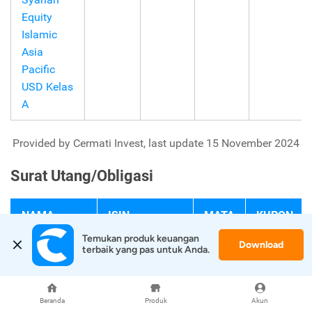
Equity
Islamic
Asia
Pacific
USD Kelas
A
Provided by Cermati Invest, last update 15 November 2024
Surat Utang/Obligasi
NAMA
ISIN
MATA
KUPON
OBLIGASI
UANG
Temukan produk keuangan 
Download
terbaik yang pas untuk Anda.
FR0087
IDG000015207
IDR
6.50%
Beranda
Produk
Akun