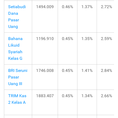
Setiabudi
1494.009
0.46%
1.37%
2.72%
Dana
Pasar
Uang
Bahana
1196.910
0.45%
1.35%
2.59%
Likuid
Syariah
Kelas G
BRI Seruni
1746.008
0.45%
1.41%
2.84%
Pasar
Uang III
TRIM Kas
1883.407
0.45%
1.34%
2.66%
2 Kelas A