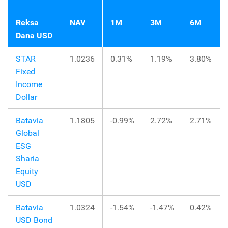
Reksa
NAV
1M
3M
6M
Dana USD
STAR
1.0236
0.31%
1.19%
3.80%
Fixed
Income
Dollar
Batavia
1.1805
-0.99%
2.72%
2.71%
Global
ESG
Sharia
Equity
USD
Batavia
1.0324
-1.54%
-1.47%
0.42%
USD Bond