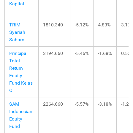
Kapital
TRIM
1810.340
-5.12%
4.83%
3.17
Syariah
Saham
Principal
3194.660
-5.46%
-1.68%
0.52
Total
Return
Equity
Fund Kelas
O
SAM
2264.660
-5.57%
-3.18%
-1.24
Indonesian
Equity
Fund