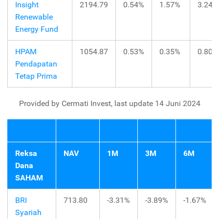
Insight
2194.79
0.54%
1.57%
3.24%
Renewable
Energy Fund
HPAM
1054.87
0.53%
0.35%
0.80%
Pendapatan
Tetap Prima
Provided by Cermati Invest, last update 14 Juni 2024
Reksa
NAV
1M
3M
6M
Dana
SAHAM
BRI
713.80
-3.31%
-3.89%
-1.67%
Syariah