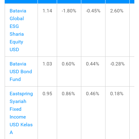
Batavia
1.14
-1.80%
-0.45%
2.60%
1
Global
ESG
Sharia
Equity
USD
Batavia
1.03
0.60%
0.44%
-0.28%
-
USD Bond
Fund
Eastspring
0.95
0.86%
0.46%
0.18%
-
Syariah
Fixed
Income
USD Kelas
A