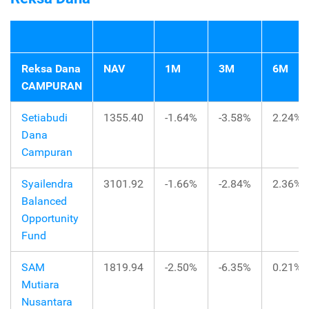
Reksa Dana
NAV
1M
3M
6M
CAMPURAN
Setiabudi
1355.40
-1.64%
-3.58%
2.24%
Dana
Campuran
Syailendra
3101.92
-1.66%
-2.84%
2.36%
Balanced
Opportunity
Fund
SAM
1819.94
-2.50%
-6.35%
0.21%
Mutiara
Nusantara