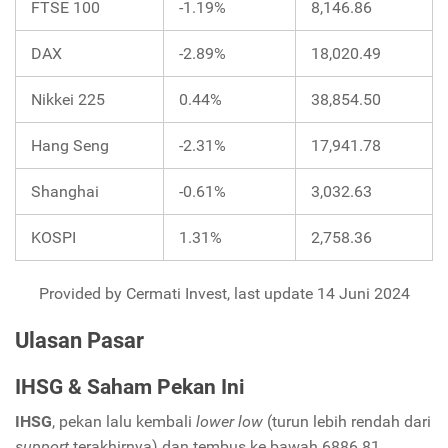
FTSE 100
-1.19%
8,146.86
DAX
-2.89%
18,020.49
Nikkei 225
0.44%
38,854.50
Hang Seng
-2.31%
17,941.78
Shanghai
-0.61%
3,032.63
KOSPI
1.31%
2,758.36
Provided by Cermati Invest, last update 14 Juni 2024
Ulasan Pasar
IHSG & Saham Pekan Ini
IHSG
, pekan lalu kembali
lower low
(turun lebih rendah dari
support
terakhirnya) dan tembus ke bawah 6886.81,