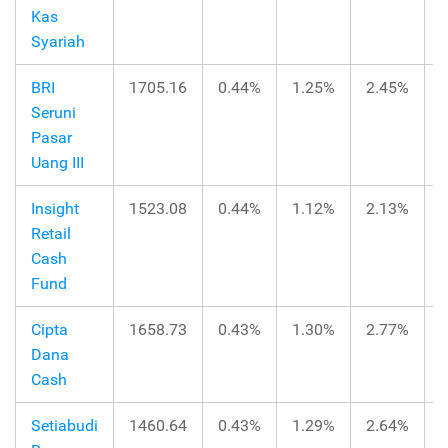
Kas
Syariah
BRI
1705.16
0.44%
1.25%
2.45%
Seruni
Pasar
Uang III
Insight
1523.08
0.44%
1.12%
2.13%
Retail
Cash
Fund
Cipta
1658.73
0.43%
1.30%
2.77%
Dana
Cash
Setiabudi
1460.64
0.43%
1.29%
2.64%