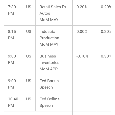
7:30
US
Retail Sales Ex
0.20%
0.20%
PM
Autos
MoM MAY
8:15
US
Industrial
0.00%
0.20%
PM
Production
MoM MAY
9:00
US
Business
-0.10%
0.30%
PM
Inventories
MoM APR
9:00
US
Fed Barkin
PM
Speech
10:40
US
Fed Collins
PM
Speech