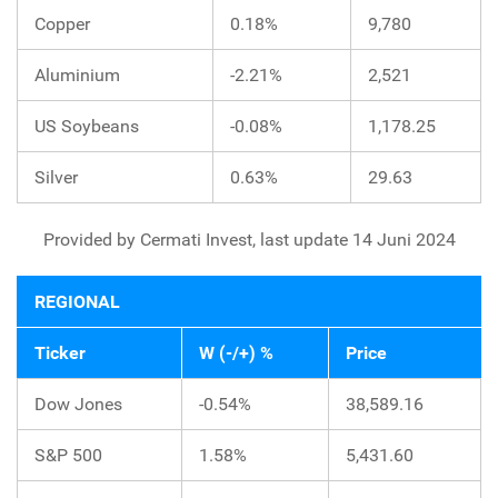
Copper
0.18%
9,780
Aluminium
-2.21%
2,521
US Soybeans
-0.08%
1,178.25
Silver
0.63%
29.63
Provided by Cermati Invest, last update 14 Juni 2024
REGIONAL
Ticker
W (-/+) %
Price
Dow Jones
-0.54%
38,589.16
S&P 500
1.58%
5,431.60