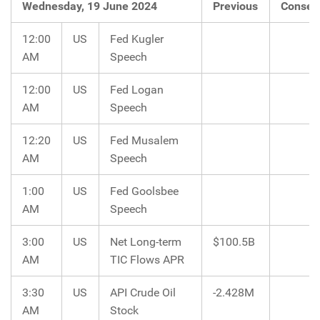
Wednesday, 19 June 2024
Previous
Consen
12:00
US
Fed Kugler
AM
Speech
12:00
US
Fed Logan
AM
Speech
12:20
US
Fed Musalem
AM
Speech
1:00
US
Fed Goolsbee
AM
Speech
3:00
US
Net Long-term
$100.5B
AM
TIC Flows APR
3:30
US
API Crude Oil
-2.428M
AM
Stock