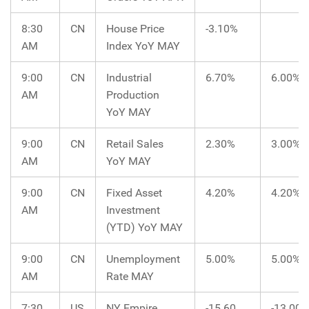
8:30
CN
House Price
-3.10%
AM
Index YoY MAY
9:00
CN
Industrial
6.70%
6.00%
AM
Production
YoY MAY
9:00
CN
Retail Sales
2.30%
3.00%
AM
YoY MAY
9:00
CN
Fixed Asset
4.20%
4.20%
AM
Investment
(YTD) YoY MAY
9:00
CN
Unemployment
5.00%
5.00%
AM
Rate MAY
7:30
US
NY Empire
-15.60
-13.00