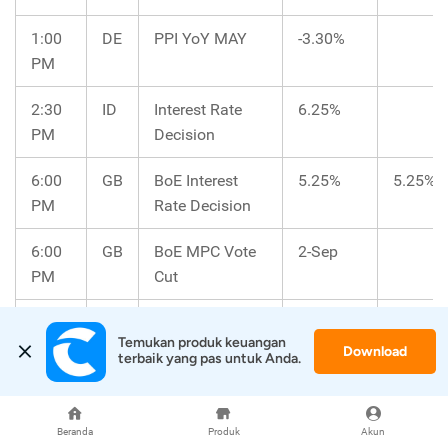
1:00
DE
PPI YoY MAY
-3.30%
PM
2:30
ID
Interest Rate
6.25%
PM
Decision
6:00
GB
BoE Interest
5.25%
5.25%
PM
Rate Decision
6:00
GB
BoE MPC Vote
2-Sep
PM
Cut
6:00
GB
BoE MPC Vote
0/9
Temukan produk keuangan 
PM
Hike
Download
terbaik yang pas untuk Anda.
6:00
GB
BoE MPC Vote
7-Sep
PM
Unchanged
Beranda
Produk
Akun