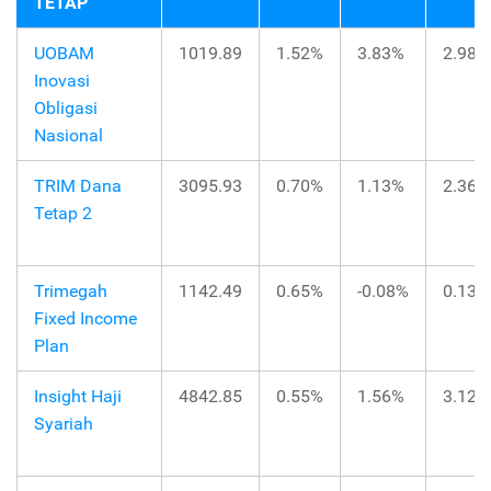
TETAP
UOBAM
1019.89
1.52%
3.83%
2.98%
Inovasi
Obligasi
Nasional
TRIM Dana
3095.93
0.70%
1.13%
2.36%
Tetap 2
Trimegah
1142.49
0.65%
-0.08%
0.13%
Fixed Income
Plan
Insight Haji
4842.85
0.55%
1.56%
3.12%
Syariah