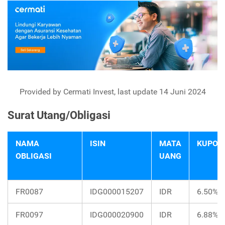
Provided by Cermati Invest, last update 14 Juni 2024
Surat Utang/Obligasi
NAMA
ISIN
MATA
KUPON
OBLIGASI
UANG
FR0087
IDG000015207
IDR
6.50%
FR0097
IDG000020900
IDR
6.88%