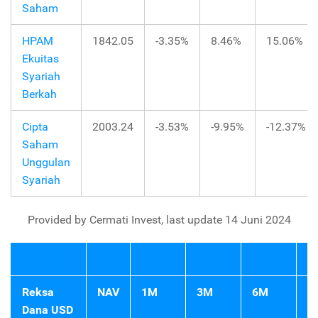
Saham
HPAM
1842.05
-3.35%
8.46%
15.06%
Ekuitas
Syariah
Berkah
Cipta
2003.24
-3.53%
-9.95%
-12.37%
Saham
Unggulan
Syariah
Provided by Cermati Invest, last update 14 Juni 2024
Reksa
NAV
1M
3M
6M
Y
Dana USD