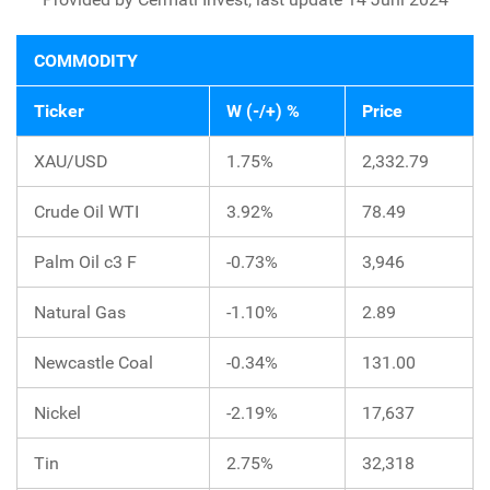
COMMODITY
Ticker
W (-/+) %
Price
XAU/USD
1.75%
2,332.79
Crude Oil WTI
3.92%
78.49
Palm Oil c3 F
-0.73%
3,946
Natural Gas
-1.10%
2.89
Newcastle Coal
-0.34%
131.00
Nickel
-2.19%
17,637
Tin
2.75%
32,318