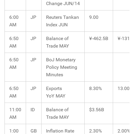
Change JUN/14
6:00
JP
Reuters Tankan
9.00
AM
Index JUN
6:50
JP
Balance of
¥-462.5B
¥-1313
AM
Trade MAY
6:50
JP
BoJ Monetary
AM
Policy Meeting
Minutes
6:50
JP
Exports
8.30%
13.00%
AM
YoY MAY
11:00
ID
Balance of
$3.56B
AM
Trade MAY
1:00
GB
Inflation Rate
2.30%
2.00%