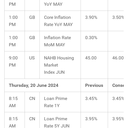
PM
YoY MAY
1:00
GB
Core Inflation
3.90%
3.50%
PM
Rate YoY MAY
1:00
GB
Inflation Rate
0.30%
PM
MoM MAY
9:00
US
NAHB Housing
45.00
46.00
PM
Market
Index JUN
Thursday, 20 June 2024
Previous
Consen
8:15
CN
Loan Prime
3.45%
3.45%
AM
Rate 1Y
8:15
CN
Loan Prime
3.95%
3.95%
AM
Rate 5Y JUN