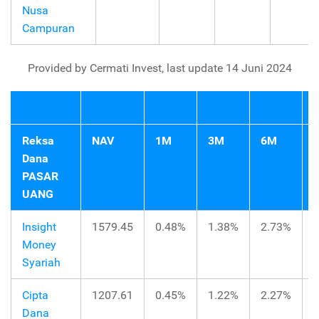
Nusa
Campuran
Provided by Cermati Invest, last update 14 Juni 2024
Reksa
NAV
1M
3M
6M
Y
Dana
PASAR
UANG
Insight
1579.45
0.48%
1.38%
2.73%
Money
Syariah
Cipta
1207.61
0.45%
1.22%
2.27%
Dana