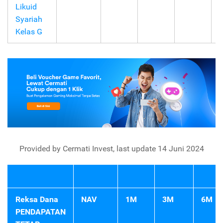
Likuid
Syariah
Kelas G
Provided by Cermati Invest, last update 14 Juni 2024
Reksa Dana
NAV
1M
3M
6M
PENDAPATAN