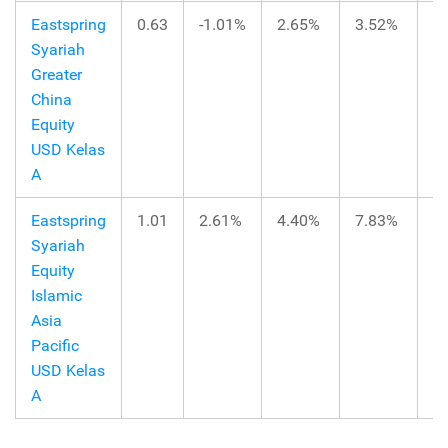
Eastspring
0.63
-1.01%
2.65%
3.52%
3
Syariah
Greater
China
Equity
USD Kelas
A
Eastspring
1.01
2.61%
4.40%
7.83%
6
Syariah
Equity
Islamic
Asia
Pacific
USD Kelas
A