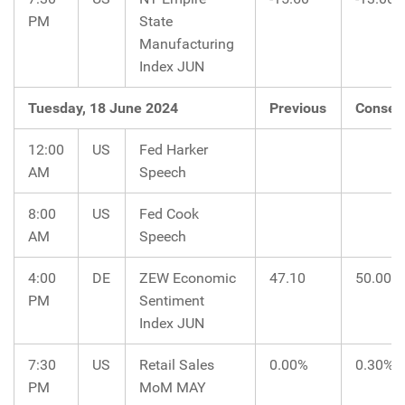
PM
State
Manufacturing
Index JUN
Tuesday, 18 June 2024
Previous
Consen
12:00
US
Fed Harker
AM
Speech
8:00
US
Fed Cook
AM
Speech
4:00
DE
ZEW Economic
47.10
50.00
PM
Sentiment
Index JUN
7:30
US
Retail Sales
0.00%
0.30%
PM
MoM MAY