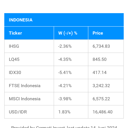
INDONESIA
Ticker
W (-/+) %
Price
IHSG
-2.36%
6,734.83
LQ45
-4.35%
845.50
IDX30
-5.41%
417.14
FTSE Indonesia
-4.21%
3,242.32
MSCI Indonesia
-3.98%
6,575.22
USD/IDR
1.83%
16,486.40
Provided by Cermati Invest, last update 14 Juni 2024