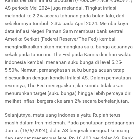
Kamis kemarin inflasi produsen (
Producer Price Index/PPI
)
AS periode Mei 2024 juga melandai. Tingkat inflasi
melandai ke 2.2% secara tahunan pada bulan lalu, dari
sebelumnya tumbuh 2,3% pada April 2024. Membaiknya
data inflasi Negeri Paman Sam membuat bank sentral
Amerika Serikat (Federal Reserve/The Fed) kembali
mengindikasikan akan memangkas suku bunga acuannya
sekali pada tahun ini. The Fed pada Kamis dini hari waktu
Indonesia kembali menahan suku bunga di level 5.25-
5.50%. Namun, pemangkasan suku bunga acuan tetap
disesuaikan dengan kondisi inflasi AS. Dalam pernyataan
resminya, The Fed menegaskan jika komite tidak akan
menurunkan target (suku bunga) hingga lebih percaya diri
melihat inflasi bergerak ke arah 2% secara berkelanjutan.
Selanjutnya, mata uang Indonesia yaitu Rupiah terus
masih dalam tren melemah. Pada penutupan perdagangan
Jumat (15/6/2024), dolar AS bergerak menguat kencang
dan sempat menembus level Rp 16.400 per dolar AS. Bank