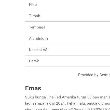
Nikel
Timah
Tembaga
Aluminium
Kedelai AS
Perak
Provided by Cerma
Emas
Suku bunga The Fed Amerika turun 50 bps menjadi
lagi sampai akhir 2024. Pekan lalu, pasca diu
signifikan dan mencetak
all time high
US$2625,7