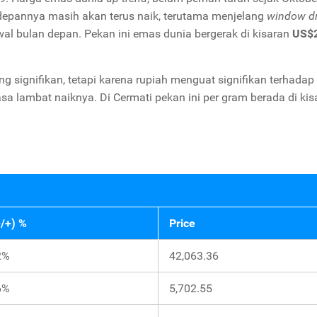
e depannya masih akan terus naik, terutama menjelang
window d
wal bulan depan. Pekan ini emas dunia bergerak di kisaran
US$
g signifikan, tetapi karena rupiah menguat signifikan terhadap
a lambat naiknya. Di Cermati pekan ini per gram berada di kis
-/+) %
Price
2%
42,063.36
6%
5,702.55