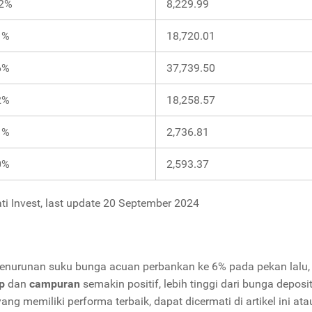
52%
8,229.99
1%
18,720.01
6%
37,739.50
2%
18,258.57
1%
2,736.81
0%
2,593.37
ti Invest, last update 20 September 2024
 penurunan suku bunga acuan perbankan ke 6% pada pekan lalu,
p
dan
campuran
semakin positif, lebih tinggi dari bunga deposit
ng memiliki performa terbaik, dapat dicermati di artikel ini ata