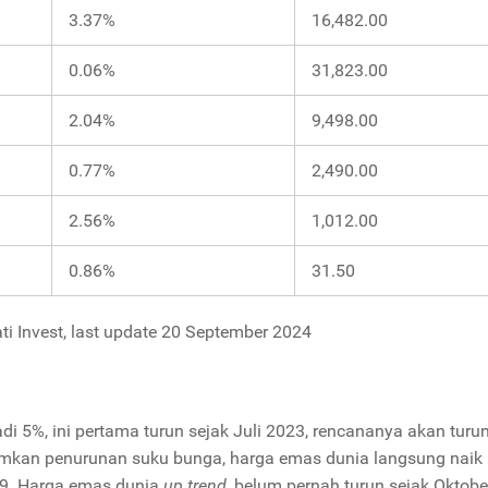
3.37%
16,482.00
0.06%
31,823.00
2.04%
9,498.00
0.77%
2,490.00
2.56%
1,012.00
0.86%
31.50
ti Invest, last update 20 September 2024
 5%, ini pertama turun sejak Juli 2023, rencananya akan turun
mumkan penurunan suku bunga, harga emas dunia langsung naik
9. Harga emas dunia
up trend
, belum pernah turun sejak Oktobe