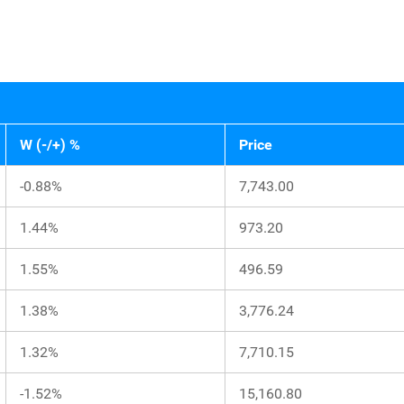
W (-/+) %
Price
-0.88%
7,743.00
1.44%
973.20
1.55%
496.59
1.38%
3,776.24
1.32%
7,710.15
-1.52%
15,160.80