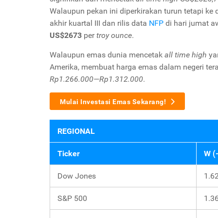
Walaupun pekan ini diperkirakan turun tetapi k
akhir kuartal III dan rilis data
NFP
di hari jumat a
US$2673
per
troy ounce
.
Walaupun emas dunia mencetak
all time high
yan
Amerika, membuat harga emas dalam negeri teras
Rp1.266.000—Rp1.312.000
.
Mulai Investasi Emas Sekarang!
REGIONAL
Ticker
W (
Dow Jones
1.6
S&P 500
1.3