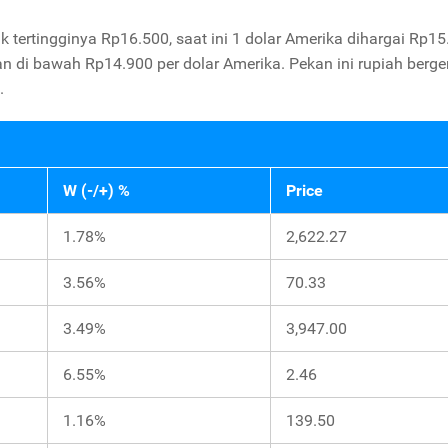
 tertingginya Rp16.500, saat ini 1 dolar Amerika dihargai Rp15
n di bawah Rp14.900 per dolar Amerika. Pekan ini rupiah berge
.
W (-/+) %
Price
1.78%
2,622.27
3.56%
70.33
3.49%
3,947.00
6.55%
2.46
1.16%
139.50