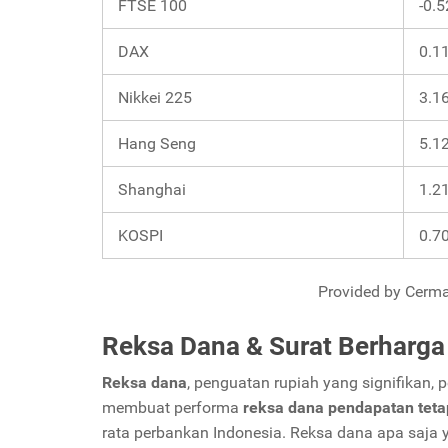
FTSE 100
-0.
DAX
0.1
Nikkei 225
3.1
Hang Seng
5.1
Shanghai
1.2
KOSPI
0.7
Provided by Cerma
Reksa Dana & Surat Berharga
Reksa dana
, penguatan rupiah yang signifikan,
membuat performa
reksa dana pendapatan teta
rata perbankan Indonesia. Reksa dana apa saja ya