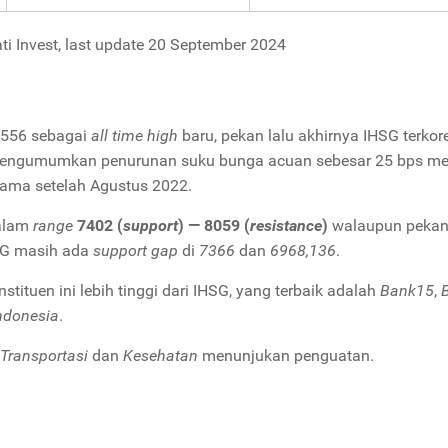
ti Invest, last update 20 September 2024
,556 sebagai
all time high
baru, pekan lalu akhirnya IHSG terkor
 mengumumkan penurunan suku bunga acuan sebesar 25 bps me
tama setelah Agustus 2022.
dalam
range
7402 (
support
) — 8059 (
resistance
)
walaupun pekan 
SG masih ada
support gap
di
7366
dan
6968,136
.
stituen ini lebih tinggi dari IHSG, yang terbaik adalah
Bank15
,
B
ndonesia
.
Transportasi
dan
Kesehatan
menunjukan penguatan.