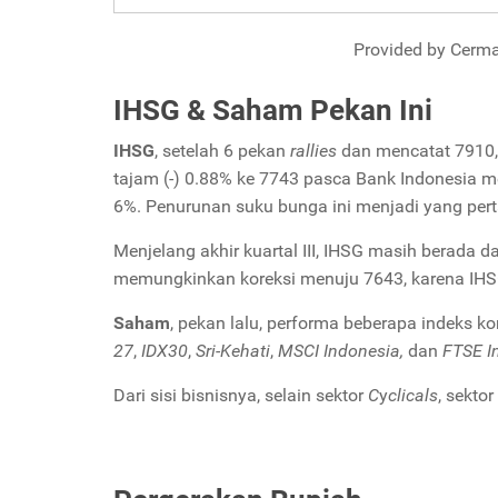
Provided by Cerma
IHSG & Saham Pekan Ini
IHSG
, setelah 6 pekan
rallies
dan mencatat 7910
tajam (-) 0.88% ke 7743 pasca Bank Indonesia
6%. Penurunan suku bunga ini menjadi yang per
Menjelang akhir kuartal III, IHSG masih berada 
memungkinkan koreksi menuju 7643, karena IH
Saham
, pekan lalu, performa beberapa indeks kon
27
,
IDX30
,
Sri-Kehati
,
MSCI Indonesia,
dan
FTSE I
Dari sisi bisnisnya, selain sektor
C
y
clicals
, sektor