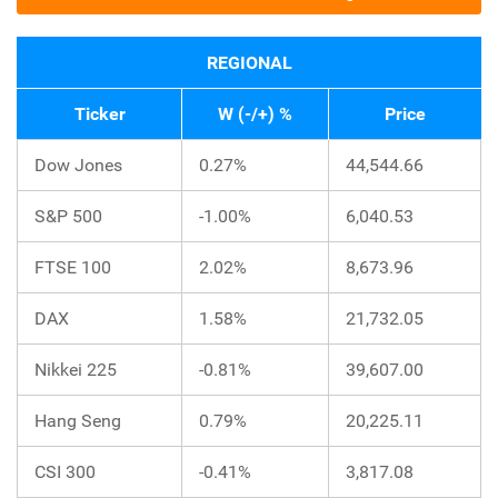
REGIONAL
Ticker
W (-/+) %
Price
Dow Jones
0.27%
44,544.66
S&P 500
-1.00%
6,040.53
FTSE 100
2.02%
8,673.96
DAX
1.58%
21,732.05
Nikkei 225
-0.81%
39,607.00
Hang Seng
0.79%
20,225.11
CSI 300
-0.41%
3,817.08