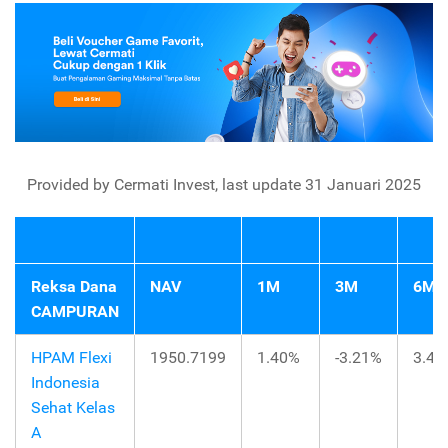
Provided by Cermati Invest, last update 31 Januari 2025
Reksa Dana
NAV
1M
3M
6M
CAMPURAN
HPAM Flexi
1950.7199
1.40%
-3.21%
3.42
Indonesia
Sehat Kelas
A