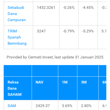
Setiabudi
1432.3261
-0.26%
-4.45%
-0.2
Dana
Campuran
TRIM
3247
-0.79%
-5.29%
5.74
Syariah
Berimbang
Provided by Cermati Invest, last update 31 Januari 2025
Reksa
NAV
1M
3M
6M
Dana
SAHAM
SAM
2429.37
3.69%
2.80%
6.9