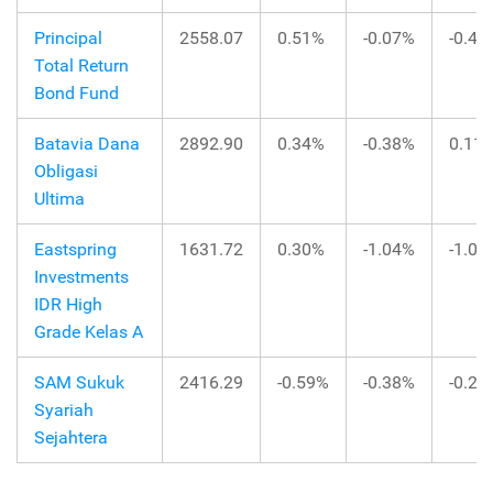
Principal
2558.07
0.51%
-0.07%
-0.40
Total Return
Bond Fund
Batavia Dana
2892.90
0.34%
-0.38%
0.11
Obligasi
Ultima
Eastspring
1631.72
0.30%
-1.04%
-1.07
Investments
IDR High
Grade Kelas A
SAM Sukuk
2416.29
-0.59%
-0.38%
-0.29
Syariah
Sejahtera