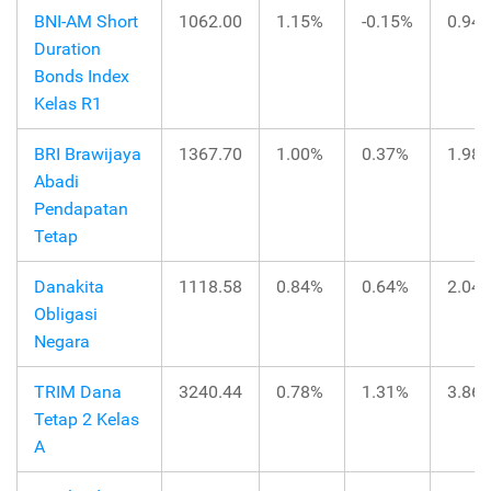
BNI-AM Short
1062.00
1.15%
-0.15%
0.94
Duration
Bonds Index
Kelas R1
BRI Brawijaya
1367.70
1.00%
0.37%
1.98
Abadi
Pendapatan
Tetap
Danakita
1118.58
0.84%
0.64%
2.04
Obligasi
Negara
TRIM Dana
3240.44
0.78%
1.31%
3.86
Tetap 2 Kelas
A