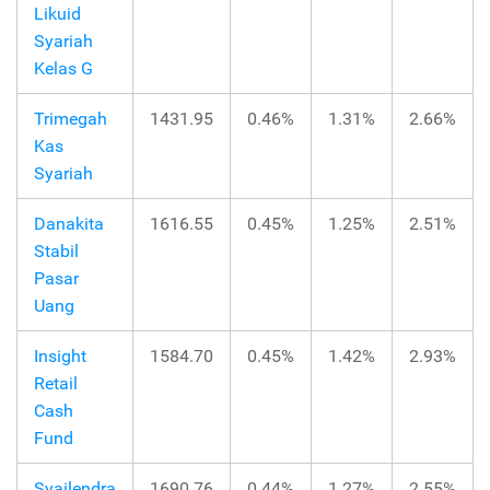
Likuid
Syariah
Kelas G
Trimegah
1431.95
0.46%
1.31%
2.66%
Kas
Syariah
Danakita
1616.55
0.45%
1.25%
2.51%
Stabil
Pasar
Uang
Insight
1584.70
0.45%
1.42%
2.93%
Retail
Cash
Fund
Syailendra
1690.76
0.44%
1.27%
2.55%