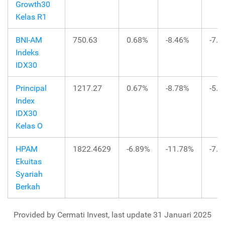
Growth30
Kelas R1
BNI-AM
750.63
0.68%
-8.46%
-7.
Indeks
IDX30
Principal
1217.27
0.67%
-8.78%
-5.
Index
IDX30
Kelas O
HPAM
1822.4629
-6.89%
-11.78%
-7.
Ekuitas
Syariah
Berkah
Provided by Cermati Invest, last update 31 Januari 2025