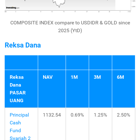
COMPOSITE INDEX compare to USDIDR & GOLD since
2025 (YtD)
Reksa Dana
Reksa
NAV
1M
3M
6M
Dana
PASAR
UANG
Principal
1132.54
0.69%
1.25%
2.50%
Cash
Fund
Syariah 2