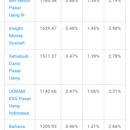
BRI Seruni
1765.54
0.48%
1.34%
2.79%
Pasar
Uang III
Insight
1639.47
0.48%
1.45%
2.98%
Money
Syariah
Setiabudi
1511.37
0.47%
1.39%
2.78%
Dana
Pasar
Uang
UOBAM
1142.66
0.47%
1.06%
2.31%
ESG Pasar
Uang
Indonesia
Bahana
1209.93
0.46%
1.31%
2.66%