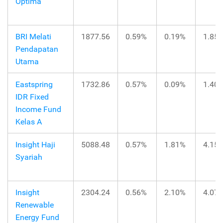
Optima
BRI Melati
1877.56
0.59%
0.19%
1.85
Pendapatan
Utama
Eastspring
1732.86
0.57%
0.09%
1.40
IDR Fixed
Income Fund
Kelas A
Insight Haji
5088.48
0.57%
1.81%
4.15
Syariah
Insight
2304.24
0.56%
2.10%
4.07
Renewable
Energy Fund