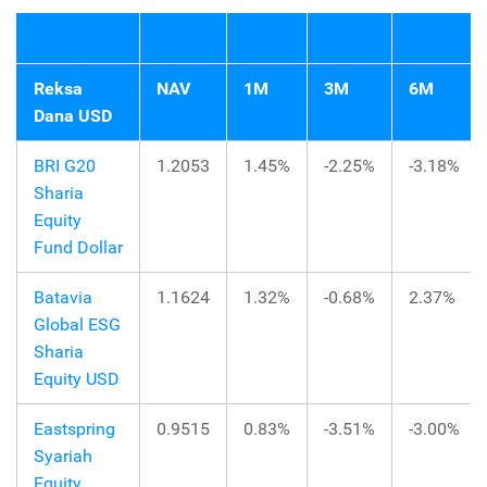
Reksa
NAV
1M
3M
6M
Dana USD
BRI G20
1.2053
1.45%
-2.25%
-3.18%
Sharia
Equity
Fund Dollar
Batavia
1.1624
1.32%
-0.68%
2.37%
Global ESG
Sharia
Equity USD
Eastspring
0.9515
0.83%
-3.51%
-3.00%
Syariah
Equity