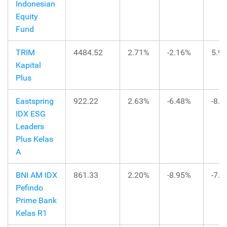
Indonesian
Equity
Fund
TRIM
4484.52
2.71%
-2.16%
5.9
Kapital
Plus
Eastspring
922.22
2.63%
-6.48%
-8.
IDX ESG
Leaders
Plus Kelas
A
BNI AM IDX
861.33
2.20%
-8.95%
-7.
Pefindo
Prime Bank
Kelas R1