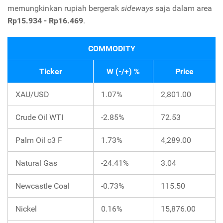
memungkinkan rupiah bergerak
sideways
saja dalam area
Rp15.934 - Rp16.469
.
COMMODITY
Ticker
W (-/+) %
Price
XAU/USD
1.07%
2,801.00
Crude Oil WTI
-2.85%
72.53
Palm Oil c3 F
1.73%
4,289.00
Natural Gas
-24.41%
3.04
Newcastle Coal
-0.73%
115.50
Nickel
0.16%
15,876.00