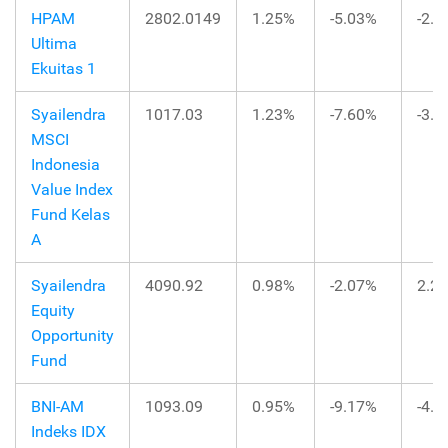
HPAM
2802.0149
1.25%
-5.03%
-2.
Ultima
Ekuitas 1
Syailendra
1017.03
1.23%
-7.60%
-3.
MSCI
Indonesia
Value Index
Fund Kelas
A
Syailendra
4090.92
0.98%
-2.07%
2.2
Equity
Opportunity
Fund
BNI-AM
1093.09
0.95%
-9.17%
-4.
Indeks IDX