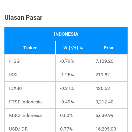
Ulasan Pasar
INDONESIA
Ticker
W (-/+) %
Price
IHSG
-0.79%
7,109.20
ISSI
-1.25%
211.82
IDX30
-0.21%
426.53
FTSE Indonesia
-0.49%
3,212.40
MSCI Indonesia
0.00%
6,639.99
USD/IDR
0.77%
16,295.00