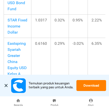
USD Bond
Fund
STAR Fixed
1.0317
0.32%
0.95%
2.22%
Income
Dollar
Eastspring
0.6160
0.29%
-3.02%
6.35%
Syariah
Greater
China
Equity USD
Kelas A
Temukan produk keuangan 
Batavia
1.1738
0.10%
1.50%
9.90%
Download
terbaik yang pas untuk Anda.
Technology
Sharia
Equity USD
Beranda
Produk
Akun