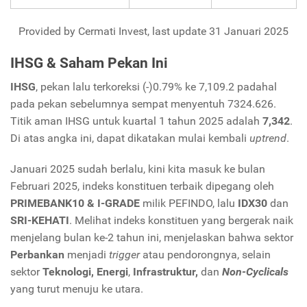
Provided by Cermati Invest, last update 31 Januari 2025
IHSG & Saham Pekan Ini
IHSG
, pekan lalu terkoreksi (-)0.79% ke 7,109.2 padahal
pada pekan sebelumnya sempat menyentuh 7324.626.
Titik aman IHSG untuk kuartal 1 tahun 2025 adalah
7,342
.
Di atas angka ini, dapat dikatakan mulai kembali
uptrend
.
Januari 2025 sudah berlalu, kini kita masuk ke bulan
Februari 2025, indeks konstituen terbaik dipegang oleh
PRIMEBANK10 & I-GRADE
milik PEFINDO, lalu
IDX30
dan
SRI-KEHATI
. Melihat indeks konstituen yang bergerak naik
menjelang bulan ke-2 tahun ini, menjelaskan bahwa sektor
Perbankan
menjadi
trigger
atau pendorongnya, selain
sektor
Teknologi, Energi
,
Infrastruktur,
dan
Non-Cyclicals
yang turut menuju ke utara.