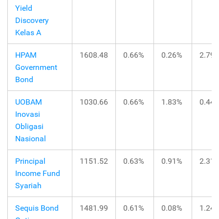
Yield
Discovery
Kelas A
HPAM
1608.48
0.66%
0.26%
2.79
Government
Bond
UOBAM
1030.66
0.66%
1.83%
0.44
Inovasi
Obligasi
Nasional
Principal
1151.52
0.63%
0.91%
2.31
Income Fund
Syariah
Sequis Bond
1481.99
0.61%
0.08%
1.24