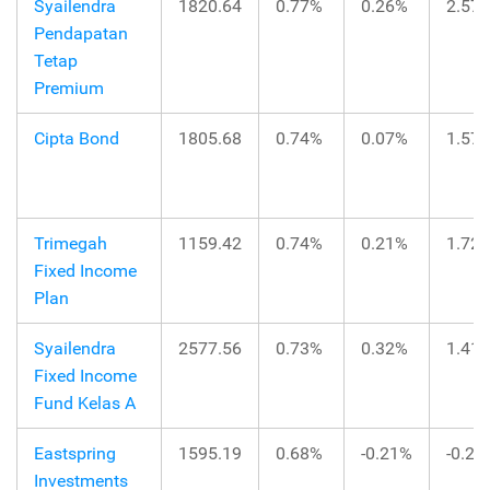
Syailendra
1820.64
0.77%
0.26%
2.57
Pendapatan
Tetap
Premium
Cipta Bond
1805.68
0.74%
0.07%
1.57
Trimegah
1159.42
0.74%
0.21%
1.72
Fixed Income
Plan
Syailendra
2577.56
0.73%
0.32%
1.41
Fixed Income
Fund Kelas A
Eastspring
1595.19
0.68%
-0.21%
-0.21
Investments