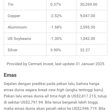
Tin
0.37%
30,269.00
Copper
-2.52%
9,047.00
Aluminium
-1.58%
2,595.30
US Soybeans
-1.30%
1,042.00
Silver
3.90%
32.27
Provided by Cermati Invest, last update 31 Januari 2025
Emas
Sejalan dengan prediksi pada pekan lalu, bahwa harga
emas dunia segera
break new high
(angka tertinggi baru).
Pekan lalu emas dunia a
ll time high
di US$2,817.215, tutup
di sekitar US$2,797.94. Bila terus bergerak lebih tinggi,
maka emas dunia akan pecah rekor ke US$2,946.719. Bila