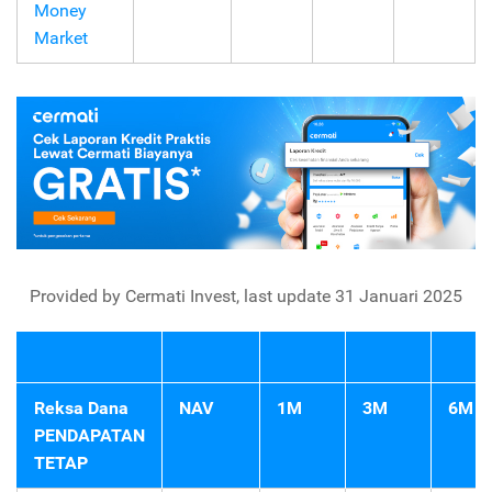
Money
Market
Provided by Cermati Invest, last update 31 Januari 2025
Reksa Dana
NAV
1M
3M
6M
PENDAPATAN
TETAP