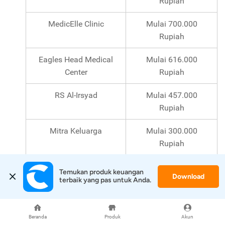
Rupiah
MedicElle Clinic
Mulai 700.000
Rupiah
Eagles Head Medical
Mulai 616.000
Center
Rupiah
RS Al-Irsyad
Mulai 457.000
Rupiah
Mitra Keluarga
Mulai 300.000
Rupiah
Biaya
Medical Check Up
RS di
Temukan produk keuangan 
Download
terbaik yang pas untuk Anda.
Tangerang
RS/Klinik
Biaya
Beranda
Produk
Akun