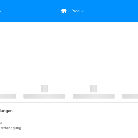
a
Produk
ndungan
u
 tertanggung