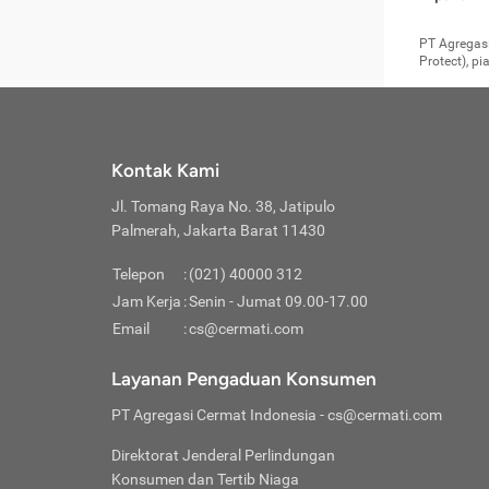
pengga
member
Layanan 
seperti:
persya
apabil
Cermati.
konsultas
PT Agregasi
bisa m
Layana
Asuran
data ata
di era pa
Protect), p
Mendap
Layana
Jiwa
teknologi
tersedia 
Memili
(Obat W
Berjan
pelayanan
dibutu
Layana
Agar keam
atau
T
operasi
labora
perlu dip
Life
rawat 
Inform
Kontak Kami
di ruma
Jangan
Jl. Tomang Raya No. 38, Jatipulo
tindak
Jangan
yang di
Palmerah, Jakarta Barat 11430
Cermati
Layana
passw
Nikmat
Telepon
:
(021) 40000 312
Jaga K
dibutu
Jangan
Jam Kerja
:
Senin - Jumat 09.00-17.00
Anda b
pihak-
Email
:
cs@cermati.com
untuk 
Janga
Indone
Jangan
Layanan Pengaduan Konsumen
apabil
manapu
Menghi
Waspad
PT Agregasi Cermat Indonesia
- cs@cermati.com
Memili
Hati-h
penyak
mengat
Asuran
Direktorat Jenderal Perlindungan
rumah 
terverif
Jiwa
Konsumen dan Tertib Niaga