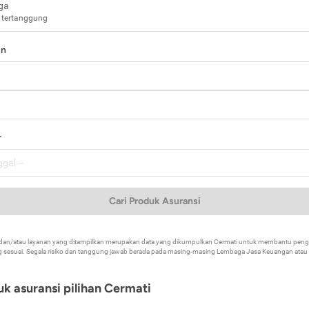
ga
 tertanggung
in
a
r
Cari Produk Asuransi
k dan/atau layanan yang ditampilkan merupakan data yang dikumpulkan Cermati untuk membantu p
 sesuai. Segala risiko dan tanggung jawab berada pada masing-masing Lembaga Jasa Keuangan atau mi
k asuransi pilihan Cermati