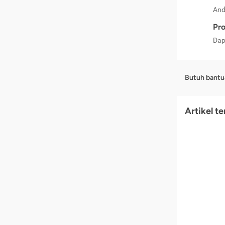
And
Pro
Dap
Butuh bantu
Artikel t