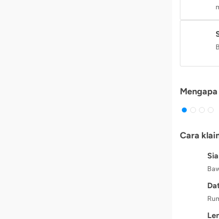
m
B
Mengapa 
Cara klai
Si
Baw
Dat
Rum
Le