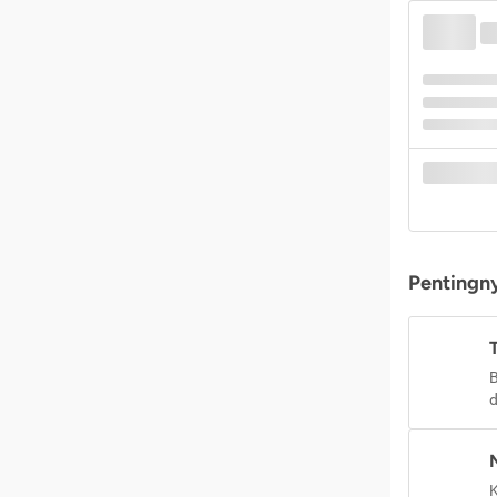
Pentingny
B
d
K