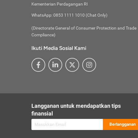
besar t
Inst
Seumu
Kementerian Perdagangan RI
pengel
Face
Hidup
membay
Gunaka
WhatsApp: 0853 1111 1010 (Chat Only)
atau
ditawa
Unduh
Whole
website
(Directorate General of Consumer Protection and Trade
Life
Waspad
Compliance)
Websit
hati-h
Ikuti Media Sosial Kami
mengaks
Perhat
Penyam
lewat a
@ce
@new
@inf
Asuran
Abaika
sebaga
Jiwa
U
Langganan untuk mendapatkan tips
Selalu
Link
Supaya
finansial
Pembar
Berlangganan
lalai 
Anda s