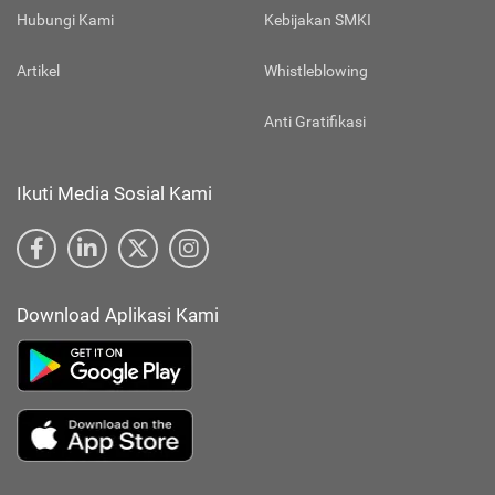
Hubungi Kami
Kebijakan SMKI
Artikel
Whistleblowing
Anti Gratifikasi
Ikuti Media Sosial Kami
Download Aplikasi Kami