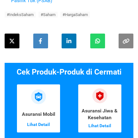
Pasifik Tbk (PSAB)
#IndeksSaham
#Saham
#HargaSaham
Cek Produk-Produk di Cermati
Asuransi Jiwa &
Asuransi Mobil
Kesehatan
Lihat Detail
Lihat Detail