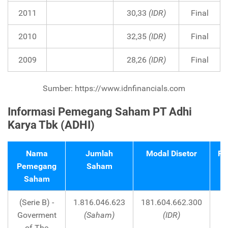
2011
30,33
(IDR)
Final
2010
32,35
(IDR)
Final
2009
28,26
(IDR)
Final
Sumber: https://www.idnfinancials.com
Informasi Pemegang Saham PT Adhi
Karya Tbk (ADHI)
Nama
Jumlah
Modal Disetor
Pe
Pemegang
Saham
Saham
(Serie B) -
1.816.046.623
181.604.662.300
Goverment
(Saham)
(IDR)
of The