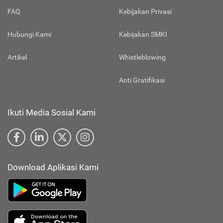
FAQ
Kebijakan Privasi
Hubungi Kami
Kebijakan SMKI
Artikel
Whistleblowing
Anti Gratifikasi
Ikuti Media Sosial Kami
Download Aplikasi Kami