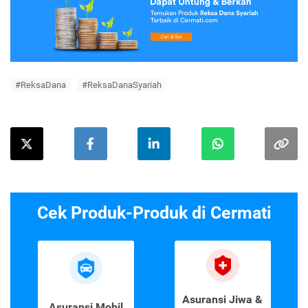
#ReksaDana
#ReksaDanaSyariah
Cek Produk-Produk di Cermati
Asuransi Jiwa &
Asuransi Mobil