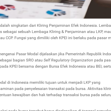
adalah singkatan dari Kliring Penjaminan Efek Indonesia. Lemba
s sebagai sebuah Lembaga Kliring & Penjaminan atau LKP, ma
tau CCP. Fungsi yang dimiliki oleh KPEI ini berlaku pada pasar 
genai Pasar Modal dijelaskan jika Pemerintah Republik Indo
sebagai bagian SRO atau
Self Regulatory Organization
pada pas
 pada KPEI bersama dengan Bursa Efek Indonesia atau BEI, sert
odal di Indonesia memiliki tujuan untuk menjadi LKP yang
jaminan pada penyelesaian transaksi pada bursa. Aktivitas klir
entuan kewajiban dan hak terhadap transaksi bursa pada selur
aksi pada bursa tersebut harus diselesaikan di tanggal penyele