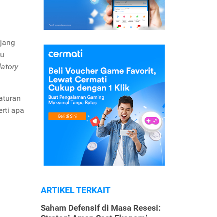
njang
au
latory
aturan
rti apa
ARTIKEL TERKAIT
Saham Defensif di Masa Resesi: