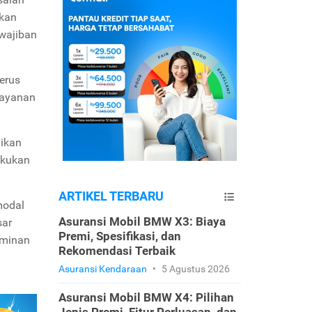
ukan
ewajiban
erus
layanan
ikan
lakukan
ARTIKEL TERBARU
modal
Asuransi Mobil BMW X3: Biaya
sar
Premi, Spesifikasi, dan
aminan
Rekomendasi Terbaik
Asuransi Kendaraan
•
5 Agustus 2026
Asuransi Mobil BMW X4: Pilihan