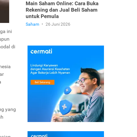
Main Saham Online: Cara Buka
Rekening dan Jual Beli Saham
untuk Pemula
Saham
•
26 Juni 2026
ga ini
upun
modal di
nesia
ar
a
ing yang
uh
saian